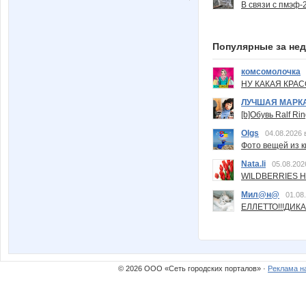
В связи с пмэф-
Популярные за не
комсомолочка
НУ КАКАЯ КРАСОТ
ЛУЧШАЯ МАРК
[b]Обувь Ralf Ri
Olgs
04.08.2026 
Фото вещей из ки
Nata.li
05.08.202
WILDBERRIES Н
Мил@н@
01.08
ЕЛЛЕТТО!!!ДИК
© 2026 ООО «Сеть городских порталов» ·
Реклама н