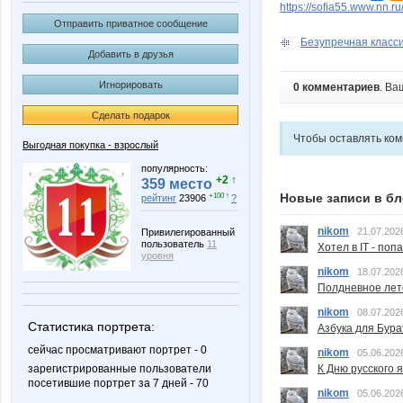
https://sofia55.www.nn.r
Отправить приватное сообщение
Безупречная классик
Добавить в друзья
Игнорировать
0 комментариев
. Ва
Сделать подарок
Чтобы оставлять ко
Выгодная покупка - взрослый
популярность:
+2 ↑
359 место
Новые записи в бл
+100 ↑
рейтинг
23906
?
nikom
21.07.202
Привилегированный
пользователь
11
Хотел в IT - поп
уровня
nikom
18.07.202
Полдневное лет
nikom
08.07.202
Статистика портрета:
Азбука для Бура
сейчас просматривают портрет - 0
nikom
05.06.202
К Дню русского 
зарегистрированные пользователи
посетившие портрет за 7 дней - 70
nikom
05.06.202