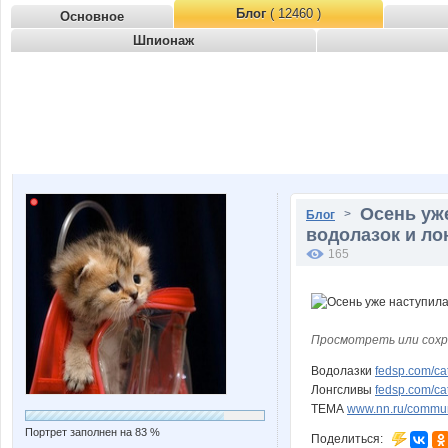
Блог
( 12460 )
Основное
Шпионаж
Осень уж
>
Блог
водолазок и ло
165
Просмотреть или сохр
Водолазки
fedsp.com/c
Лонгсливы
fedsp.com/c
ТЕМА
www.nn.ru/communit
Портрет заполнен на 83 %
Поделиться: