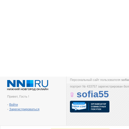
Персональный сайт пользователя
sofi
портрет № 433757 зарегистрирован боле
sofia55
Привет, Гость !
-
Войти
-
Зарегистрироваться