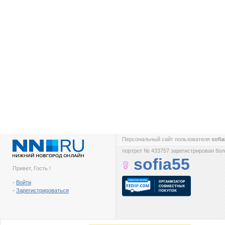
Персональный сайт пользователя
sofi
портрет № 433757 зарегистрирован боле
sofia55
Привет, Гость !
-
Войти
-
Зарегистрироваться