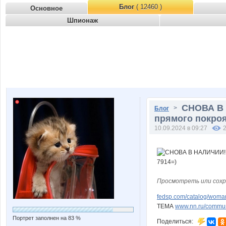
Блог
( 12460 )
Основное
Шпионаж
СНОВА В 
>
Блог
прямого покроя
10.09.2024 в 09:27
Просмотреть или сохр
fedsp.com/catalog/woma
ТЕМА
www.nn.ru/communi
Портрет заполнен на 83 %
Поделиться: