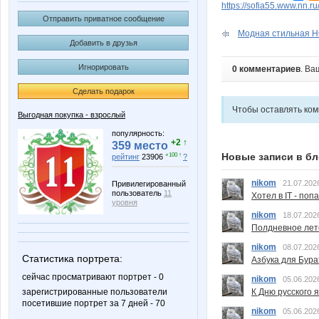
https://sofia55.www.nn.r
Отправить приватное сообщение
Модная стильная НО
Добавить в друзья
Игнорировать
0 комментариев
. Ва
Сделать подарок
Чтобы оставлять ко
Выгодная покупка - взрослый
популярность:
+2 ↑
359 место
Новые записи в бл
+100 ↑
рейтинг
23906
?
nikom
21.07.202
Привилегированный
пользователь
11
Хотел в IT - поп
уровня
nikom
18.07.202
Полдневное лет
nikom
08.07.202
Статистика портрета:
Азбука для Бура
сейчас просматривают портрет - 0
nikom
05.06.202
К Дню русского 
зарегистрированные пользователи
посетившие портрет за 7 дней - 70
nikom
05.06.202