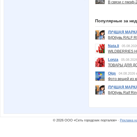
В связи с пмэф-
Популярные за не
ЛУЧШАЯ МАРК
[b]Обувь RALF RI
Nata.li
05.08.202
WILDBERRIES Н
Lonza
05.08.2026
ТОВАРЫ ДЛЯ ДО
Olgs
04.08.2026 
Фото вещей из ки
ЛУЧШАЯ МАРК
[b]Обувь Ralf Ri
© 2026 ООО «Сеть городских порталов» ·
Реклама н