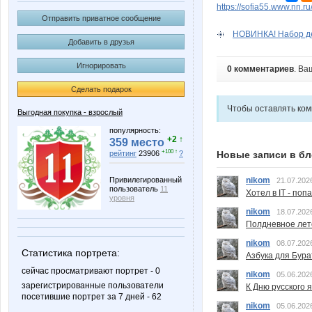
https://sofia55.www.nn.r
Отправить приватное сообщение
НОВИНКА! Набор дет
Добавить в друзья
Игнорировать
0 комментариев
. Ва
Сделать подарок
Чтобы оставлять ко
Выгодная покупка - взрослый
популярность:
+2 ↑
359 место
+100 ↑
Новые записи в бл
рейтинг
23906
?
nikom
Привилегированный
21.07.202
пользователь
11
Хотел в IT - поп
уровня
nikom
18.07.202
Полдневное лет
nikom
08.07.202
Статистика портрета:
Азбука для Бура
сейчас просматривают портрет - 0
nikom
05.06.202
зарегистрированные пользователи
К Дню русского 
посетившие портрет за 7 дней - 62
nikom
05.06.202