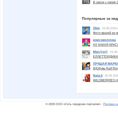
В связи с пмэф-
Популярные за не
Olgs
04.08.2026 
Фото вещей из ки
комсомолочка
НУ КАКАЯ КРАСОТ
Мил@н@
01.08
ЕЛЛЕТТО!!!ДИК
ЛУЧШАЯ МАРК
[b]Обувь Ralf Ri
Nata.li
05.08.202
WILDBERRIES Н
© 2026 ООО «Сеть городских порталов» ·
Реклама н