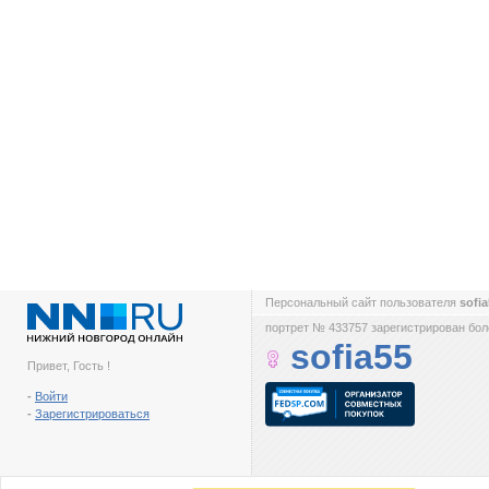
Персональный сайт пользователя
sofi
портрет № 433757 зарегистрирован боле
sofia55
Привет, Гость !
-
Войти
-
Зарегистрироваться