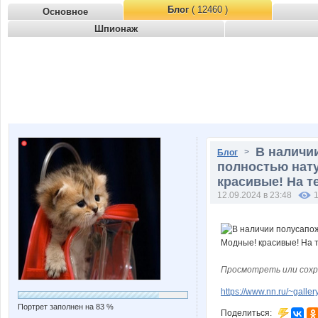
Блог
( 12460 )
Основное
Шпионаж
В наличи
>
Блог
полностью нату
красивые! На т
12.09.2024 в 23:48
Просмотреть или сохр
https://www.nn.ru/~gal
Портрет заполнен на 83 %
Поделиться: