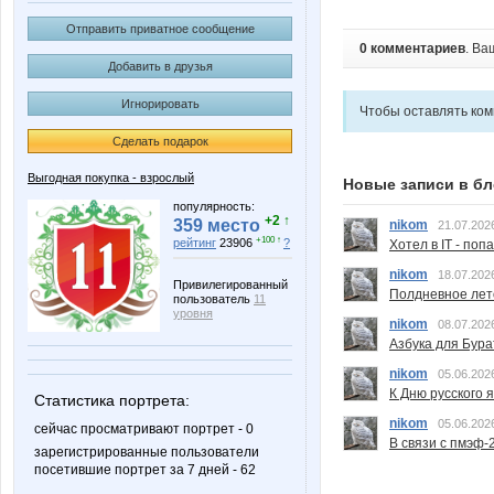
Отправить приватное сообщение
0 комментариев
. Ва
Добавить в друзья
Игнорировать
Чтобы оставлять ко
Сделать подарок
Выгодная покупка - взрослый
Новые записи в бл
популярность:
+2 ↑
359 место
nikom
21.07.202
+100 ↑
рейтинг
23906
?
Хотел в IT - поп
nikom
18.07.202
Привилегированный
Полдневное лет
пользователь
11
уровня
nikom
08.07.202
Азбука для Бура
nikom
05.06.202
К Дню русского 
Статистика портрета:
nikom
05.06.202
сейчас просматривают портрет - 0
В связи с пмэф-
зарегистрированные пользователи
посетившие портрет за 7 дней - 62