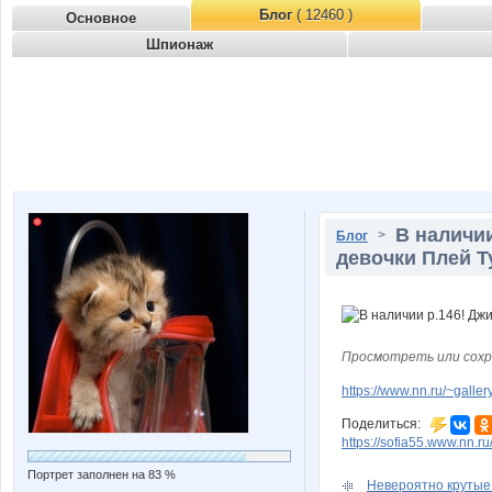
Блог
( 12460 )
Основное
Шпионаж
В наличи
>
Блог
девочки Плей Т
Просмотреть или сохр
https://www.nn.ru/~gal
Поделиться:
https://sofia55.www.nn.r
Портрет заполнен на 83 %
Невероятно крутые 