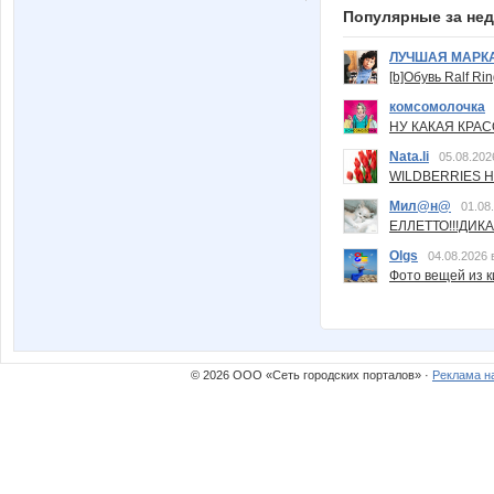
Популярные за не
ЛУЧШАЯ МАРК
[b]Обувь Ralf Ri
комсомолочка
НУ КАКАЯ КРАСОТ
Nata.li
05.08.202
WILDBERRIES Н
Мил@н@
01.08
ЕЛЛЕТТО!!!ДИК
Olgs
04.08.2026 
Фото вещей из ки
© 2026 ООО «Сеть городских порталов» ·
Реклама н