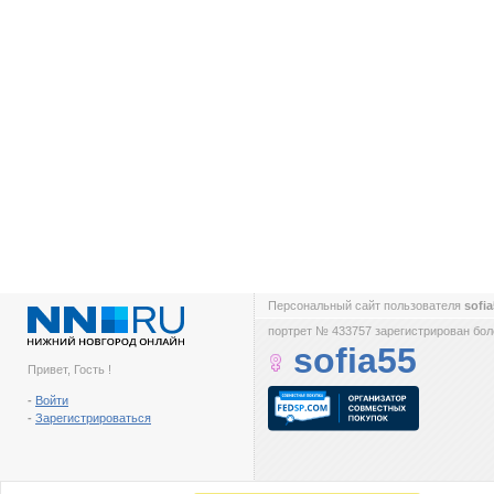
Персональный сайт пользователя
sofi
портрет № 433757 зарегистрирован боле
sofia55
Привет, Гость !
-
Войти
-
Зарегистрироваться