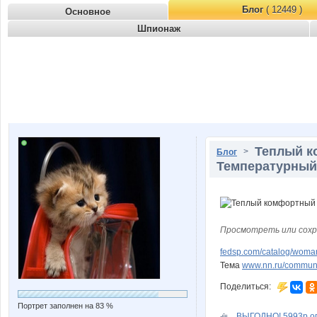
Блог
( 12449 )
Основное
Шпионаж
Теплый к
>
Блог
Температурный 
Просмотреть или сохр
fedsp.com/catalog/woma
Тема
www.nn.ru/communit
Поделиться:
Портрет заполнен на 83 %
ВЫГОДНО! 5993р опт