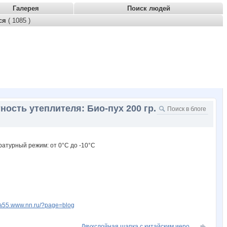
Галерея
Поиск людей
тся
( 1085 )
ость утеплителя: Био-пух 200 гр.
fia55.www.nn.ru/?page=blog
Двухслойная шапка с китайским иеро...