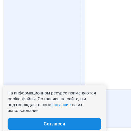
На информационном ресурсе применяются
Статистика портрета:
cookie-файлы. Оставаясь на сайте, вы
подтверждаете свое
согласие
на их
сейчас просматривают портрет - 0
использование.
зарегистрированные пользователи
посетившие портрет за 7 дней - 67
Согласен