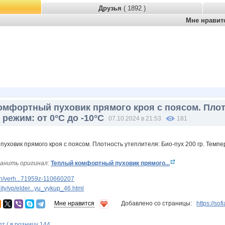
Друзья
( 1892 )
Мне нрави
омфортный пуховик прямого кроя с поясом. Плотн
режим: от 0°C до -10°C
07.10.2024 в 21:53
181
анить оригинал:
Теплый комфортный пуховик прямого...
n/verh...71959z-110660207
y/vp/elder...yu_vykup_46.html
Мне нравится
Добавлено со страницы:
https://so
 ( в розницу 144...