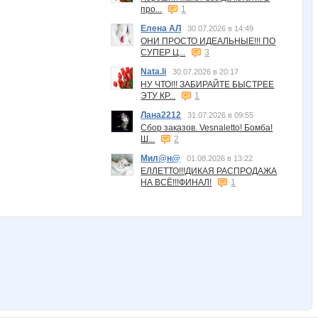
про...
1
Елена АЛ
30.07.2026 в 14:49
ОНИ ПРОСТО ИДЕАЛЬНЫЕ!!! ПО
СУПЕР Ц...
3
Nata.li
30.07.2026 в 20:17
НУ ЧТО!!! ЗАБИРАЙТЕ БЫСТРЕЕ
ЭТУ КР...
1
Лана2212
31.07.2026 в 09:55
Сбор заказов. Vesnaletto! Бомба!
Ш...
2
Мил@н@
01.08.2026 в 13:22
ЕЛЛЕТТО!!!ДИКАЯ РАСПРОДАЖА
НА ВСЁ!!!ФИНАЛ!
1