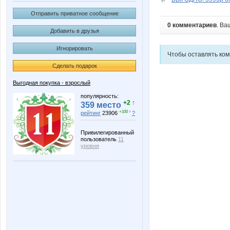
Отправить приватное сообщение
0 комментариев
. Ва
Добавить в друзья
Игнорировать
Чтобы оставлять ко
Сделать подарок
Выгодная покупка - взрослый
популярность:
+2 ↑
359 место
+100 ↑
рейтинг
23906
?
Привилегированный
пользователь
11
уровня