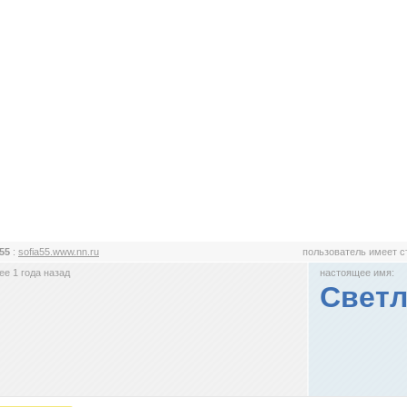
a55
:
sofia55.www.nn.ru
пользователь имеет 
е 1 года назад
настоящее имя:
Светл