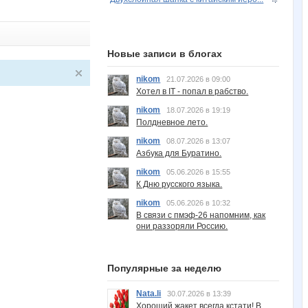
Новые записи в блогах
nikom
21.07.2026 в 09:00
Хотел в IT - попал в рабство.
nikom
18.07.2026 в 19:19
Полдневное лето.
nikom
08.07.2026 в 13:07
Азбука для Буратино.
nikom
05.06.2026 в 15:55
К Дню русского языка.
nikom
05.06.2026 в 10:32
В связи с пмэф-26 напомним, как
они раззоряли Россию.
Популярные за неделю
Nata.li
30.07.2026 в 13:39
Хороший жакет всегда кстати! В