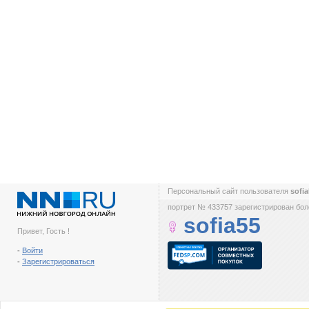
Персональный сайт пользователя
sofi
портрет № 433757 зарегистрирован боле
sofia55
Привет, Гость !
-
Войти
-
Зарегистрироваться