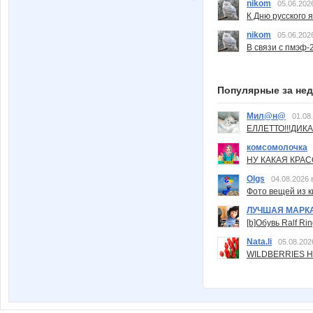
nikom
05.06.202
К Дню русского 
nikom
05.06.202
В связи с пмэф-
Популярные за не
Мил@н@
01.08
ЕЛЛЕТТО!!!ДИК
комсомолочка
НУ КАКАЯ КРАСОТ
Olgs
04.08.2026 
Фото вещей из ки
ЛУЧШАЯ МАРК
[b]Обувь Ralf Ri
Nata.li
05.08.202
WILDBERRIES Н