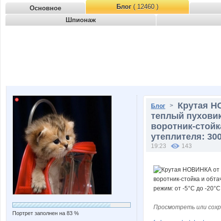
Блог
( 12460 )
Основное
Шпионаж
Крутая Н
>
Блог
теплый пуховик
воротник-стойк
утеплителя: 300
19:23
143
Просмотреть или сохр
Портрет заполнен на 83 %