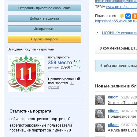
fedsp.com/catalog/woma
ТЕМА
www.nn.ru/communi
Отправить приватное сообщение
Поделиться:
Добавить в друзья
https://sofia55.www.nn.r
Игнорировать
НОВИНКА сезона по
Сделать подарок
0 комментариев
. Ва
Выгодная покупка - взрослый
популярность:
+2 ↑
359 место
Чтобы оставлять ко
+100 ↑
рейтинг
23906
?
Привилегированный
пользователь
11
Новые записи в бл
уровня
nikom
21.07.202
Хотел в IT - поп
Статистика портрета:
nikom
18.07.202
Полдневное лет
сейчас просматривают портрет - 0
nikom
08.07.202
зарегистрированные пользователи
Азбука для Бура
посетившие портрет за 7 дней - 70