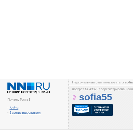
Персональный сайт пользователя
sofi
портрет № 433757 зарегистрирован боле
sofia55
Привет, Гость !
-
Войти
-
Зарегистрироваться