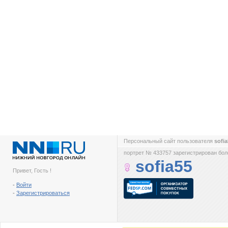
Персональный сайт пользователя
sofi
портрет № 433757 зарегистрирован боле
sofia55
Привет, Гость !
-
Войти
-
Зарегистрироваться