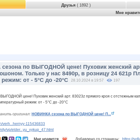
Друзья
( 1892 )
Мне нрави
сезона по ВЫГОДНОЙ цене! Пуховик женский арт.
шоном. Только у нас 8490р, в розницу 24 621р Пл
режим: от - 5°C до -20°C
28.10.2024 в 19:57
197
анить оригинал:
НОВИНКА сезона по ВЫГОДНОЙ цене! П...
n/verh...hernyy-115436833
ty/vp/elder...yu_vykup_47.html
Мне нравится
Добавлено со страницы:
https://so