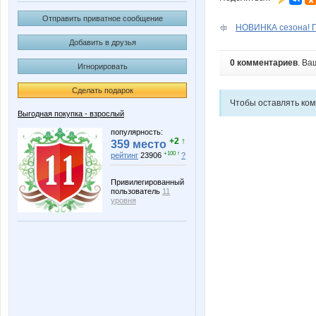
Отправить приватное сообщение
НОВИНКА сезона! Пу
Добавить в друзья
0 комментариев
. Ва
Игнорировать
Сделать подарок
Чтобы оставлять ко
Выгодная покупка - взрослый
популярность:
+2 ↑
359 место
+100 ↑
рейтинг
23906
?
Привилегированный
пользователь
11
уровня