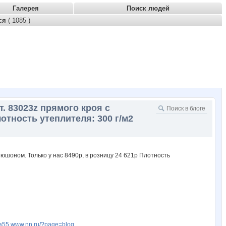
Галерея
Поиск людей
тся
( 1085 )
 83023z прямого кроя с
отность утеплителя: 300 г/м2
fia55.www.nn.ru/?page=blog