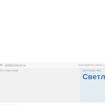
a55
:
sofia55.www.nn.ru
пользователь имеет 
е 1 года назад
настоящее имя:
Светл