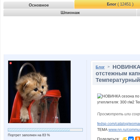
Блог
( 12451 )
Основное
Шпионаж
НОВИНКА 
>
Блог
отстежным капю
Температурный 
Просмотреть или сохр
fedsp.com/catalog/woma
ТЕМА
www.nn.ru/communi
Портрет заполнен на 83 %
Поделиться: