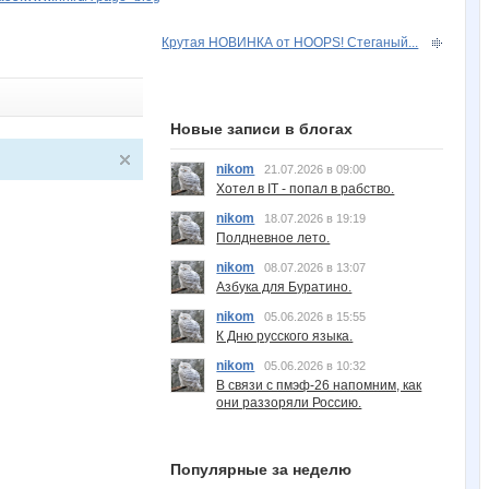
Крутая НОВИНКА от HOOPS! Стеганый...
Новые записи в блогах
nikom
21.07.2026 в 09:00
Хотел в IT - попал в рабство.
nikom
18.07.2026 в 19:19
Полдневное лето.
nikom
08.07.2026 в 13:07
Азбука для Буратино.
nikom
05.06.2026 в 15:55
К Дню русского языка.
nikom
05.06.2026 в 10:32
В связи с пмэф-26 напомним, как
они раззоряли Россию.
Популярные за неделю