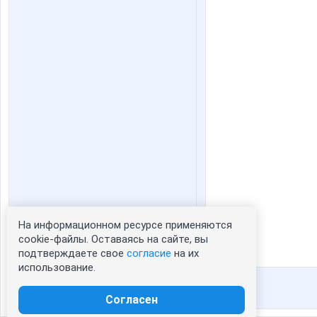
На информационном ресурсе применяются
Статистика портрета:
cookie-файлы. Оставаясь на сайте, вы
подтверждаете свое
согласие
на их
сейчас просматривают портрет - 0
использование.
зарегистрированные пользователи
посетившие портрет за 7 дней - 67
Согласен