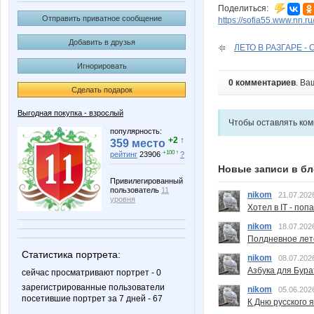
Поделиться:
Отправить приватное сообщение
https://sofia55.www.nn.r
Добавить в друзья
ЛЕТО В РАЗГАРЕ - С
Игнорировать
0 комментариев
. Ва
Сделать подарок
Выгодная покупка - взрослый
Чтобы оставлять ко
популярность:
+2 ↑
359 место
+100 ↑
рейтинг
23906
?
Новые записи в бл
Привилегированный
пользователь
11
nikom
21.07.202
уровня
Хотел в IT - поп
nikom
18.07.202
Полдневное лет
Статистика портрета:
nikom
08.07.202
Азбука для Бура
сейчас просматривают портрет - 0
зарегистрированные пользователи
nikom
05.06.202
посетившие портрет за 7 дней - 67
К Дню русского 