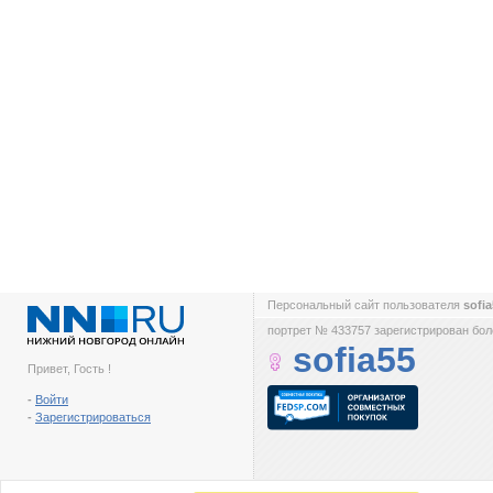
Персональный сайт пользователя
sofi
портрет № 433757 зарегистрирован боле
sofia55
Привет, Гость !
-
Войти
-
Зарегистрироваться