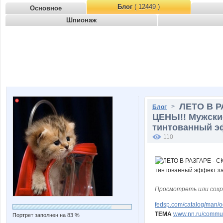
Блог
( 12449 )
Основное
Шпионаж
ЛЕТО В Р
>
Блог
ЦЕНЫ!! Мужски
тинтованный эф
110
Просмотреть или сохр
fedsp.com/catalog/man/
ТЕМА
www.nn.ru/communi
Портрет заполнен на 83 %