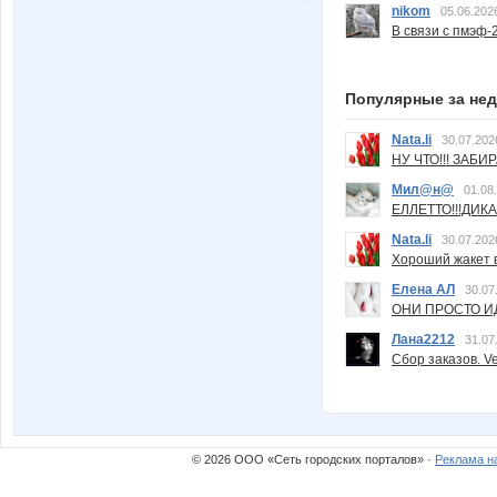
nikom
05.06.202
В связи с пмэф-
Популярные за не
Nata.li
30.07.202
НУ ЧТО!!! ЗАБИ
Мил@н@
01.08
ЕЛЛЕТТО!!!ДИК
Nata.li
30.07.202
Хороший жакет вс
Елена АЛ
30.07
ОНИ ПРОСТО ИД
Лана2212
31.07
Сбор заказов. Ve
© 2026 ООО «Сеть городских порталов» ·
Реклама н