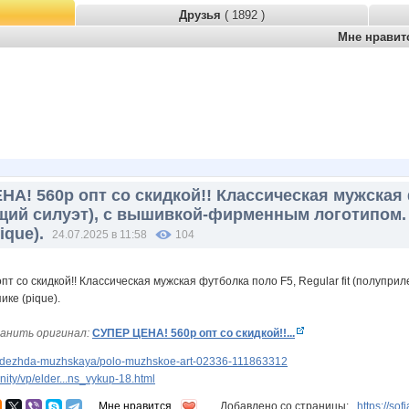
Друзья
( 1892 )
Мне нрави
А! 560р опт со скидкой!! Классическая мужская ф
щий силуэт), с вышивкой-фирменным логотипом.
ique).
24.07.2025 в 11:58
104
анить оригинал:
СУПЕР ЦЕНА! 560р опт со скидкой!!...
odezhda-muzhskaya/polo-muzhskoe-art-02336-111863312
ty/vp/elder...ns_vykup-18.html
Мне нравится
Добавлено со страницы:
https://so