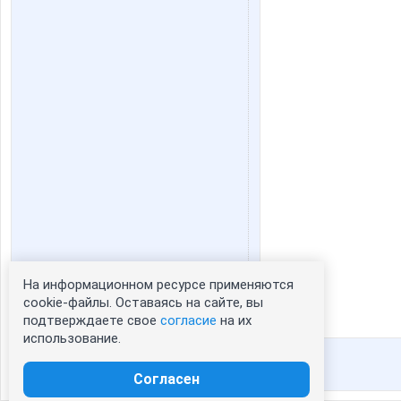
На информационном ресурсе применяются
Статистика портрета:
cookie-файлы. Оставаясь на сайте, вы
подтверждаете свое
согласие
на их
сейчас просматривают портрет -
4
использование.
зарегистрированные пользователи
посетившие портрет за 7 дней - 62
Согласен