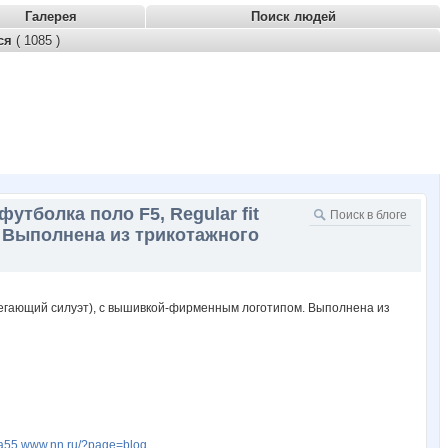
Галерея
Поиск людей
тся
( 1085 )
утболка поло F5, Regular fit
 Выполнена из трикотажного
fia55.www.nn.ru/?page=blog