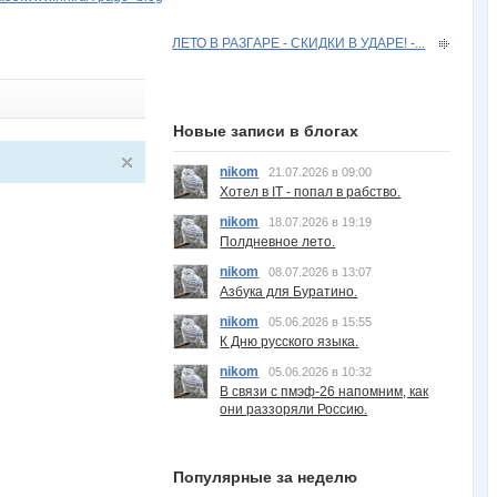
ЛЕТО В РАЗГАРЕ - СКИДКИ В УДАРЕ! -...
Новые записи в блогах
nikom
21.07.2026 в 09:00
Хотел в IT - попал в рабство.
nikom
18.07.2026 в 19:19
Полдневное лето.
nikom
08.07.2026 в 13:07
Азбука для Буратино.
nikom
05.06.2026 в 15:55
К Дню русского языка.
nikom
05.06.2026 в 10:32
В связи с пмэф-26 напомним, как
они раззоряли Россию.
Популярные за неделю