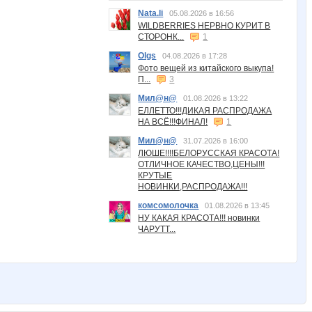
Nata.li
05.08.2026 в 16:56
WILDBERRIES НЕРВНО КУРИТ В
СТОРОНК...
1
Olgs
04.08.2026 в 17:28
Фото вещей из китайского выкупа!
П...
3
Мил@н@
01.08.2026 в 13:22
ЕЛЛЕТТО!!!ДИКАЯ РАСПРОДАЖА
НА ВСЁ!!!ФИНАЛ!
1
Мил@н@
31.07.2026 в 16:00
ЛЮШЕ!!!!БЕЛОРУССКАЯ КРАСОТА!
ОТЛИЧНОЕ КАЧЕСТВО,ЦЕНЫ!!!
КРУТЫЕ
НОВИНКИ,РАСПРОДАЖА!!!
комсомолочка
01.08.2026 в 13:45
НУ КАКАЯ КРАСОТА!!! новинки
ЧАРУТТ...