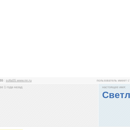
a55
:
sofia55.www.nn.ru
пользователь имеет 
е 1 года назад
настоящее имя:
Светл