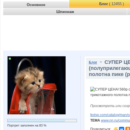
Блог
( 12455 )
Основное
Шпионаж
СУПЕР ЦЕН
>
Блог
(полуприлегаю
полотна пике (p
Просмотреть или сохр
fedsp.com/catalog/man/
ТЕМА
www.nn.ru/communi
Портрет заполнен на 83 %
Поделиться: