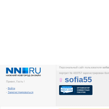
Персональный сайт пользователя
sofi
портрет № 433757 зарегистрирован боле
sofia55
Привет, Гость !
-
Войти
-
Зарегистрироваться