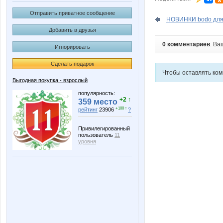
Отправить приватное сообщение
НОВИНКИ bodo для 
Добавить в друзья
0 комментариев
. Ва
Игнорировать
Сделать подарок
Чтобы оставлять ко
Выгодная покупка - взрослый
популярность:
+2 ↑
359 место
+100 ↑
рейтинг
23906
?
Привилегированный
пользователь
11
уровня