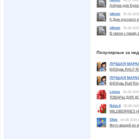
Азбука для Бура
nikom
05.06.202
К Дню русского 
nikom
05.06.202
В связи с пмэф-
Популярные за не
ЛУЧШАЯ МАРК
[b]Обувь RALF RI
ЛУЧШАЯ МАРК
[b]Обувь Ralf Ri
Lonza
05.08.2026
ТОВАРЫ ДЛЯ ДО
Nata.li
05.08.202
WILDBERRIES Н
Olgs
04.08.2026 
Фото вещей из ки