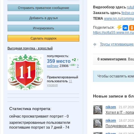
Видеообзор здесь
rut
Отправить приватное сообщение
Заказать здесь
fedsp.c
Добавить в друзья
ТЕМА
www.nn.ru/communi
Поделиться:
Игнорировать
https://sofia55.www.nn.r
Сделать подарок
Трусы утягивающие 
Выгодная покупка - взрослый
популярность:
0 комментариев
. Ва
+2 ↑
359 место
+100 ↑
рейтинг
23906
?
Чтобы оставлять ко
Привилегированный
пользователь
11
уровня
Новые записи в бл
nikom
21.07.202
Статистика портрета:
Хотел в IT - поп
сейчас просматривают портрет - 0
nikom
18.07.202
зарегистрированные пользователи
Полдневное лет
посетившие портрет за 7 дней - 74
nikom
08.07.202