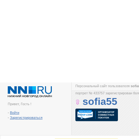
Персональный сайт пользователя
sofi
портрет № 433757 зарегистрирован боле
sofia55
Привет, Гость !
-
Войти
-
Зарегистрироваться