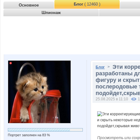
Блог
( 12460 )
Основное
Шпионаж
Эти корр
>
Блог
разработаны д
фигуру и скрыт
послеродовые т
подойдет,скрыв
25.08.2025 в 11:10
1
Портрет заполнен на 83 %
Просмотреть или сохр