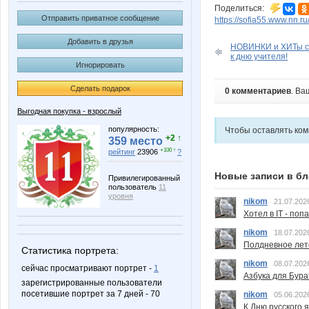
Поделиться:
Отправить приватное сообщение
https://sofia55.www.nn.r
Добавить в друзья
НОВИНКИ и ХИТы сл
к дню учителя!
Игнорировать
Сделать подарок
0 комментариев
. Ва
Выгодная покупка - взрослый
популярность:
Чтобы оставлять ко
+2 ↑
359 место
+100 ↑
рейтинг
23906
?
Новые записи в бл
Привилегированный
пользователь
11
уровня
nikom
21.07.202
Хотел в IT - поп
nikom
18.07.202
Полдневное лет
Статистика портрета:
nikom
08.07.202
сейчас просматривают портрет -
1
Азбука для Бура
зарегистрированные пользователи
посетившие портрет за 7 дней - 70
nikom
05.06.202
К Дню русского 