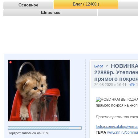
Блог
( 12460 )
Основное
Шпионаж
НОВИНКА!
>
Блог
22889р. Утепле
прямого покроя
26.08.2025 в 16:41
Просмотреть или сохр
fedsp.com/catalog/woma
ТЕМА
www.nn.ru/communi
Портрет заполнен на 83 %