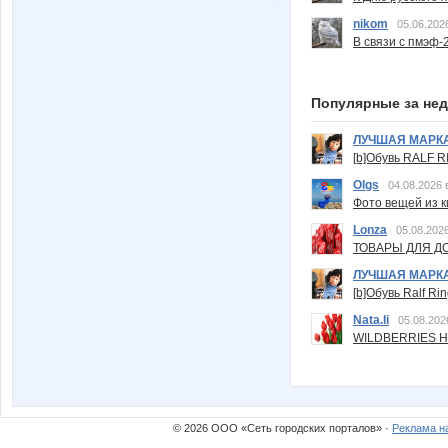
nikom
05.06.202
В связи с пмэф-
Популярные за не
ЛУЧШАЯ МАРК
[b]Обувь RALF RI
Olgs
04.08.2026 
Фото вещей из ки
Lonza
05.08.2026
ТОВАРЫ ДЛЯ ДО
ЛУЧШАЯ МАРК
[b]Обувь Ralf Ri
Nata.li
05.08.202
WILDBERRIES Н
© 2026 ООО «Сеть городских порталов» ·
Реклама н