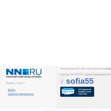
Персональный сайт пользователя
sofi
портрет № 433757 зарегистрирован боле
sofia55
Привет, Гость !
-
Войти
-
Зарегистрироваться