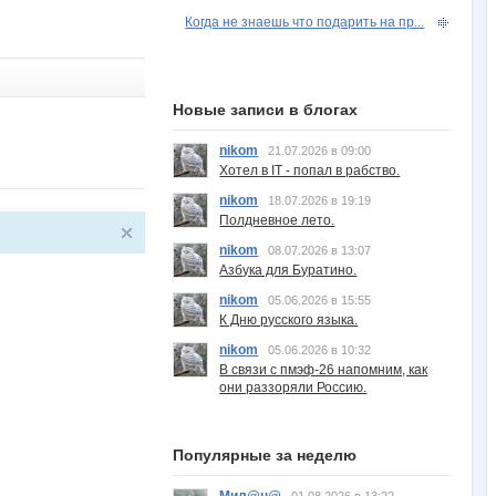
Когда не знаешь что подарить на пр...
Новые записи в блогах
nikom
21.07.2026 в 09:00
Хотел в IT - попал в рабство.
nikom
18.07.2026 в 19:19
Полдневное лето.
nikom
08.07.2026 в 13:07
Азбука для Буратино.
nikom
05.06.2026 в 15:55
К Дню русского языка.
nikom
05.06.2026 в 10:32
В связи с пмэф-26 напомним, как
они раззоряли Россию.
Популярные за неделю