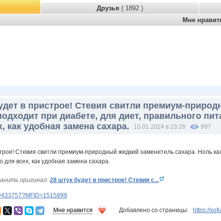
Друзья
( 1892 )
Мне нрави
будет в пристрое! Стевия свитли премиум-природ
подходит при диабете, для диет, правильного пит
, как удобная замена сахара.
10.01.2024 в 23:28
997
анить оригинал:
28 штук будет в пристрое! Стевия с...
lery433757?MFID=1515899
Мне нравится
Добавлено со страницы:
https://so