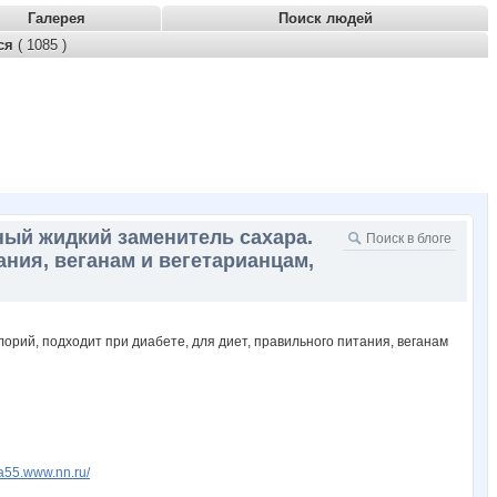
Галерея
Поиск людей
тся
( 1085 )
ный жидкий заменитель сахара.
ания, веганам и вегетарианцам,
fia55.www.nn.ru/