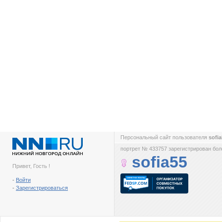
Персональный сайт пользователя
sofi
портрет № 433757 зарегистрирован боле
sofia55
Привет, Гость !
-
Войти
-
Зарегистрироваться