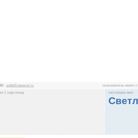
a55
:
sofia55.www.nn.ru
пользователь имеет 
е 1 года назад
настоящее имя:
Светл