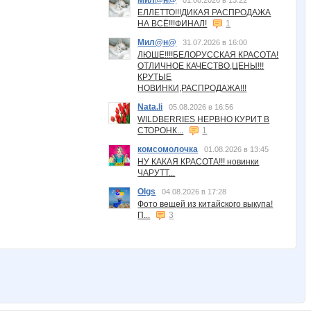
Мил@н@
01.08.2026 в 13:22
ЕЛЛЕТТО!!!ДИКАЯ РАСПРОДАЖА
НА ВСЁ!!!ФИНАЛ!
1
Мил@н@
31.07.2026 в 16:00
ЛЮШЕ!!!!БЕЛОРУССКАЯ КРАСОТА!
ОТЛИЧНОЕ КАЧЕСТВО,ЦЕНЫ!!!
КРУТЫЕ
НОВИНКИ,РАСПРОДАЖА!!!
Nata.li
05.08.2026 в 16:56
WILDBERRIES НЕРВНО КУРИТ В
СТОРОНК...
1
комсомолочка
01.08.2026 в 13:45
НУ КАКАЯ КРАСОТА!!! новинки
ЧАРУТТ...
Olgs
04.08.2026 в 17:28
Фото вещей из китайского выкупа!
П...
3