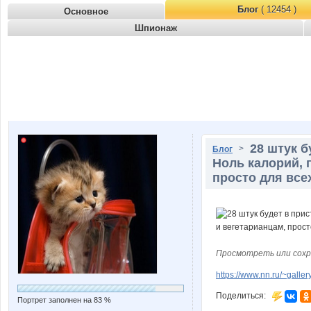
Блог
( 12454 )
Основное
Шпионаж
28 штук 
>
Блог
Ноль калорий, 
просто для всех
Просмотреть или сохр
https://www.nn.ru/~gal
Поделиться:
Портрет заполнен на 83 %