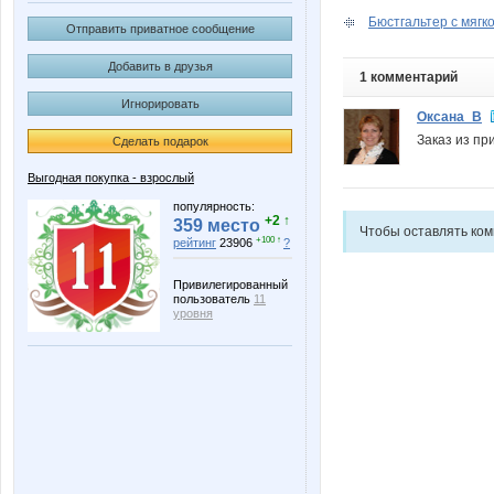
Бюстгальтер с мягко
Отправить приватное сообщение
Добавить в друзья
1 комментарий
Игнорировать
Оксана_В
Заказ из пр
Сделать подарок
Выгодная покупка - взрослый
популярность:
+2 ↑
359 место
Чтобы оставлять ко
+100 ↑
рейтинг
23906
?
Привилегированный
пользователь
11
уровня