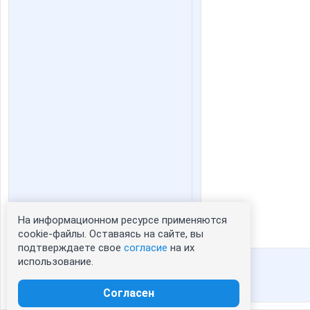
На информационном ресурсе применяются
Статистика портрета:
cookie-файлы. Оставаясь на сайте, вы
подтверждаете свое
согласие
на их
сейчас просматривают портрет -
2
использование.
зарегистрированные пользователи
посетившие портрет за 7 дней - 62
Согласен