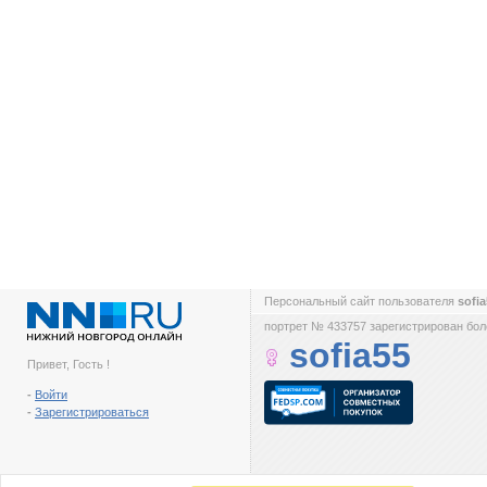
Персональный сайт пользователя
sofi
портрет № 433757 зарегистрирован боле
sofia55
Привет, Гость !
-
Войти
-
Зарегистрироваться