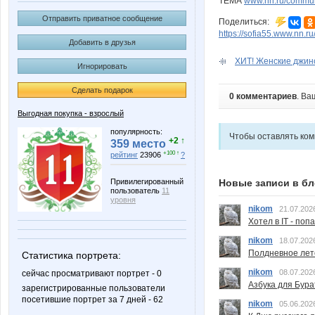
ТЕМА
www.nn.ru/communit
Отправить приватное сообщение
Поделиться:
https://sofia55.www.nn.r
Добавить в друзья
ХИТ! Женские джинсы
Игнорировать
Сделать подарок
0 комментариев
. Ва
Выгодная покупка - взрослый
популярность:
Чтобы оставлять ко
+2 ↑
359 место
+100 ↑
рейтинг
23906
?
Новые записи в бл
Привилегированный
пользователь
11
уровня
nikom
21.07.202
Хотел в IT - поп
nikom
18.07.202
Полдневное лет
Статистика портрета:
nikom
08.07.202
сейчас просматривают портрет - 0
Азбука для Бура
зарегистрированные пользователи
посетившие портрет за 7 дней - 62
nikom
05.06.202