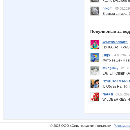
К Дню русского 
nikom
05.06.202
В связи с пмэф-
Популярные за не
комсомолочка
НУ КАКАЯ КРАСОТ
Olgs
04.08.2026 
Фото вещей из ки
Мил@н@
01.08
ЕЛЛЕТТО!!!ДИК
ЛУЧШАЯ МАРК
[b]Обувь Ralf Ri
Nata.li
05.08.202
WILDBERRIES Н
© 2026 ООО «Сеть городских порталов» ·
Реклама н