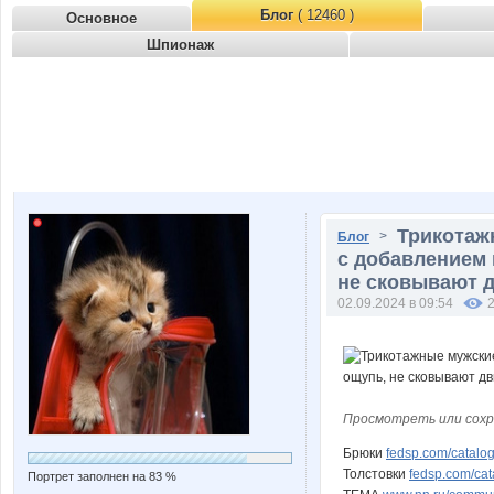
Блог
( 12460 )
Основное
Шпионаж
Трикотаж
>
Блог
с добавлением 
не сковывают 
02.09.2024 в 09:54
Просмотреть или сохр
Брюки
fedsp.com/catal
Толстовки
fedsp.com/ca
Портрет заполнен на 83 %