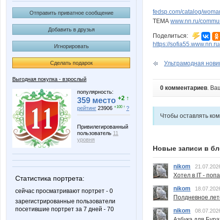
fedsp.com/catalog/woma
Отправить приватное сообщение
ТЕМА
www.nn.ru/communi
Добавить в друзья
Поделиться:
https://sofia55.www.nn.r
Игнорировать
Ультрамодная новин
Сделать подарок
Выгодная покупка - взрослый
0 комментариев
. Ва
популярность:
+2 ↑
359 место
+100 ↑
рейтинг
23906
?
Чтобы оставлять ко
Привилегированный
пользователь
11
уровня
Новые записи в бл
nikom
21.07.202
Хотел в IT - поп
Статистика портрета:
nikom
18.07.202
сейчас просматривают портрет - 0
Полдневное лет
зарегистрированные пользователи
посетившие портрет за 7 дней - 70
nikom
08.07.202
Азбука для Бура