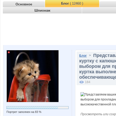
Блог
( 12460 )
Основное
Шпионаж
Представ
>
Блог
куртку с капюш
выбором для п
куртка выполне
обеспечивающей
184
Портрет заполнен на 83 %
Просмотреть или сохр