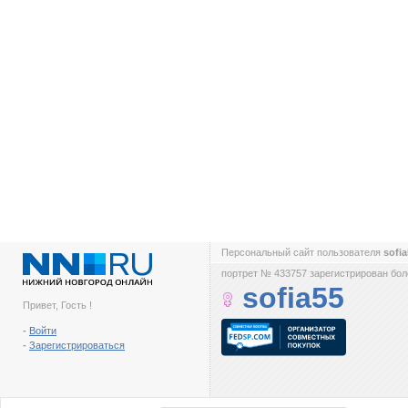
Персональный сайт пользователя
sofi
портрет № 433757 зарегистрирован боле
sofia55
Привет, Гость !
-
Войти
-
Зарегистрироваться