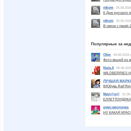
nikom
05.06.202
К Дню русского 
nikom
05.06.202
В связи с пмэф-
Популярные за не
Olgs
04.08.2026 
Фото вещей из ки
Nata.li
05.08.202
WILDBERRIES Н
ЛУЧШАЯ МАРК
[b]Обувь Ralf Ri
Мил@н@
01.08
ЕЛЛЕТТО!!!ДИК
комсомолочка
НУ КАКАЯ КРАСОТ