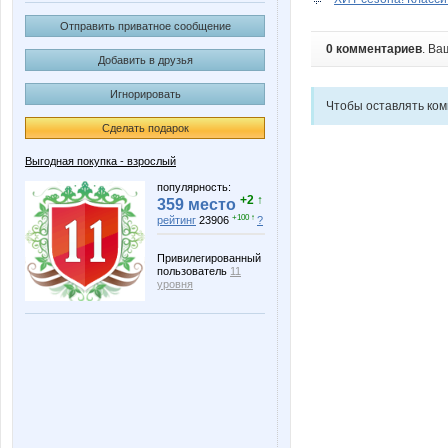
Отправить приватное сообщение
0 комментариев
. Ва
Добавить в друзья
Игнорировать
Чтобы оставлять ко
Сделать подарок
Выгодная покупка - взрослый
популярность:
+2 ↑
359 место
+100 ↑
рейтинг
23906
?
Привилегированный
пользователь
11
уровня