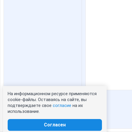
На информационном ресурсе применяются
Статистика портрета:
cookie-файлы. Оставаясь на сайте, вы
подтверждаете свое
согласие
на их
сейчас просматривают портрет - 0
использование.
зарегистрированные пользователи
посетившие портрет за 7 дней - 74
Согласен