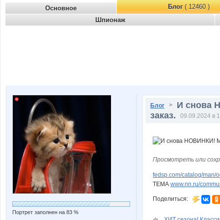
Блог
( 12460 )
Основное
Шпионаж
И снова 
>
Блог
заказ.
09.09.2024 в 
Просмотреть или сохр
fedsp.com/catalog/man/
ТЕМА
www.nn.ru/communit
Поделиться:
Портрет заполнен на 83 %
ХИТ сезона! Класси