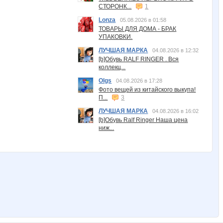
СТОРОНК...
1
Lonza
05.08.2026 в 01:58
ТОВАРЫ ДЛЯ ДОМА - БРАК
УПАКОВКИ.
ЛУЧШАЯ МАРКА
04.08.2026 в 12:32
[b]Обувь RALF RINGER . Вся
коллекц...
Olgs
04.08.2026 в 17:28
Фото вещей из китайского выкупа!
П...
3
ЛУЧШАЯ МАРКА
04.08.2026 в 16:02
[b]Обувь Ralf Ringer Наша цена
ниж...