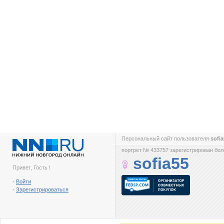
Персональный сайт пользователя
sofi
портрет № 433757 зарегистрирован боле
sofia55
Привет, Гость !
-
Войти
-
Зарегистрироваться