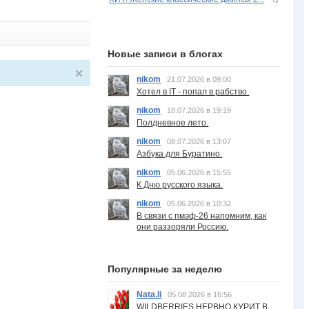
Новые записи в блогах
nikom
21.07.2026 в 09:00
Хотел в IT - попал в рабство.
nikom
18.07.2026 в 19:19
Полдневное лето.
nikom
08.07.2026 в 13:07
Азбука для Буратино.
nikom
05.06.2026 в 15:55
К Дню русского языка.
nikom
05.06.2026 в 10:32
В связи с пмэф-26 напомним, как
они раззоряли Россию.
Популярные за неделю
Nata.li
05.08.2026 в 16:56
WILDBERRIES НЕРВНО КУРИТ В