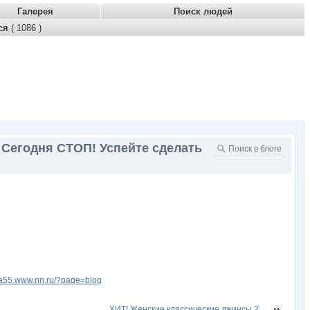
Галерея
Поиск людей
тся
( 1086 )
 Сегодня СТОП! Успейте сделать
fia55.www.nn.ru/?page=blog
ХИТ! Женские классические джинсы 2...