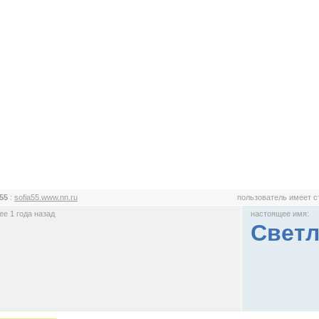
a55
:
sofia55.www.nn.ru
пользователь имеет 
е 1 года назад
настоящее имя:
Светл