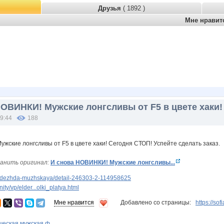
Друзья
( 1892 )
Мне нрави
НОВИНКИ! Мужские лонгсливы от F5 в цвете хаки!
19:44
188
анить оригинал:
И снова НОВИНКИ! Мужские лонгсливы...
odezhda-muzhskaya/detail-246303-2-114958625
y/vp/elder...olki_platya.html
Мне нравится
Добавлено со страницы:
https://so
ческая мужская ф...