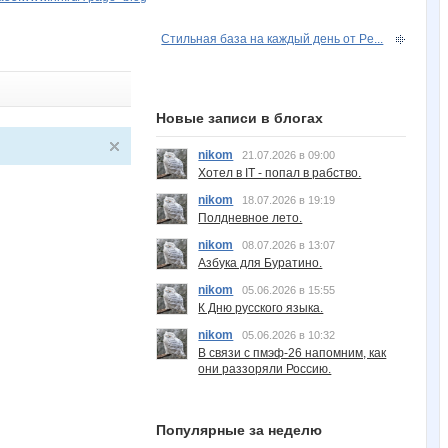
Стильная база на каждый день от Pe...
Новые записи в блогах
nikom
21.07.2026 в 09:00
Хотел в IT - попал в рабство.
nikom
18.07.2026 в 19:19
Полдневное лето.
nikom
08.07.2026 в 13:07
Азбука для Буратино.
nikom
05.06.2026 в 15:55
К Дню русского языка.
nikom
05.06.2026 в 10:32
В связи с пмэф-26 напомним, как
они раззоряли Россию.
Популярные за неделю