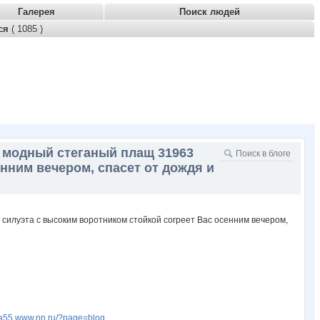
Галерея
Поиск людей
тся
( 1085 )
й модный стеганый плащ 31963
нним вечером, спасет от дождя и
fia55.www.nn.ru/?page=blog