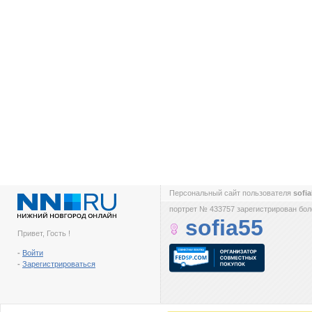
Персональный сайт пользователя
sofi
портрет № 433757 зарегистрирован боле
sofia55
Привет, Гость !
-
Войти
-
Зарегистрироваться