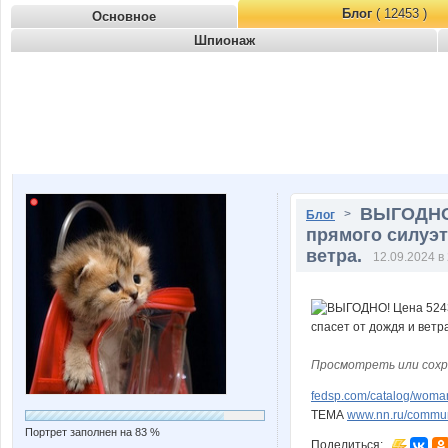
Блог
( 12453 )
Основное
Шпионаж
ВЫГОДНО!
>
Блог
прямого силуэт
ветра.
12.09.2024 в
Просмотреть или сохр
fedsp.com/catalog/woma
ТЕМА
www.nn.ru/communi
Портрет заполнен на 83 %
Поделиться: