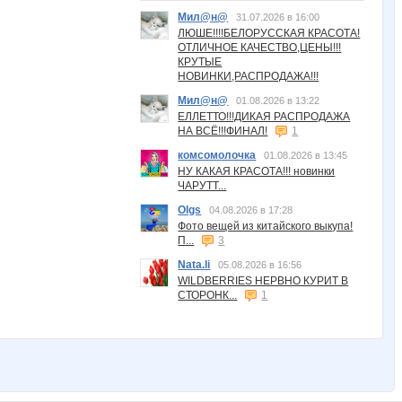
Мил@н@
31.07.2026 в 16:00
ЛЮШЕ!!!!БЕЛОРУССКАЯ КРАСОТА!
ОТЛИЧНОЕ КАЧЕСТВО,ЦЕНЫ!!!
КРУТЫЕ
НОВИНКИ,РАСПРОДАЖА!!!
Мил@н@
01.08.2026 в 13:22
ЕЛЛЕТТО!!!ДИКАЯ РАСПРОДАЖА
НА ВСЁ!!!ФИНАЛ!
1
комсомолочка
01.08.2026 в 13:45
НУ КАКАЯ КРАСОТА!!! новинки
ЧАРУТТ...
Olgs
04.08.2026 в 17:28
Фото вещей из китайского выкупа!
П...
3
Nata.li
05.08.2026 в 16:56
WILDBERRIES НЕРВНО КУРИТ В
СТОРОНК...
1