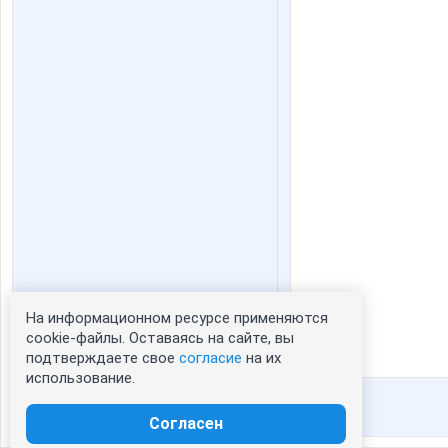
На информационном ресурсе применяются
Статистика портрета:
cookie-файлы. Оставаясь на сайте, вы
подтверждаете свое
согласие
на их
сейчас просматривают портрет - 0
использование.
зарегистрированные пользователи
посетившие портрет за 7 дней - 62
Согласен