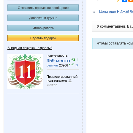
Отправить приватное сообщение
Цена ещё НИЖЕ! Лёг
Добавить в друзья
0 комментариев
. Ва
Игнорировать
Сделать подарок
Чтобы оставлять ко
Выгодная покупка - взрослый
популярность:
+2 ↑
359 место
+100 ↑
рейтинг
23906
?
Привилегированный
пользователь
11
уровня