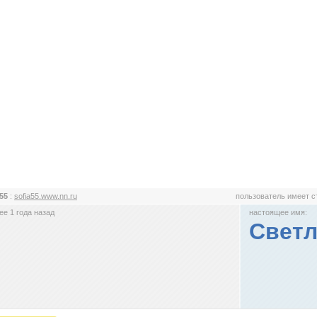
a55
:
sofia55.www.nn.ru
пользователь имеет 
е 1 года назад
настоящее имя:
Светл