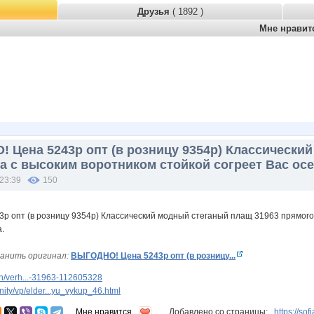
Друзья
( 1892 )
Мне нрави
 Цена 5243р опт (в розницу 9354р) Классически
а с высоким воротником стойкой согреет Вас осе
 23:39
150
анить оригинал:
ВЫГОДНО! Цена 5243р опт (в розницу...
n/verh...-31963-112605328
ty/vp/elder...yu_vykup_46.html
Мне нравится
Добавлено со страницы:
https://so