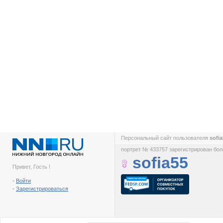
Персональный сайт пользователя
sofi
портрет № 433757 зарегистрирован боле
sofia55
Привет, Гость !
-
Войти
-
Зарегистрироваться