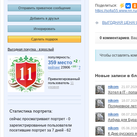
Поделиться:
Отправить приватное сообщение
https://sofia55.www.nn.r
Добавить в друзья
ВЫГОДНАЯ ЦЕНА! Ц
Игнорировать
0 комментариев
. Ва
Сделать подарок
Выгодная покупка - взрослый
Чтобы оставлять ко
популярность:
+2 ↑
359 место
+100 ↑
рейтинг
23906
?
Новые записи в бл
Привилегированный
пользователь
11
nikom
уровня
21.07.202
Хотел в IT - поп
nikom
18.07.202
Полдневное лет
Статистика портрета:
nikom
08.07.202
сейчас просматривают портрет - 0
Азбука для Бура
зарегистрированные пользователи
nikom
05.06.202
посетившие портрет за 7 дней - 62
К Дню русского 