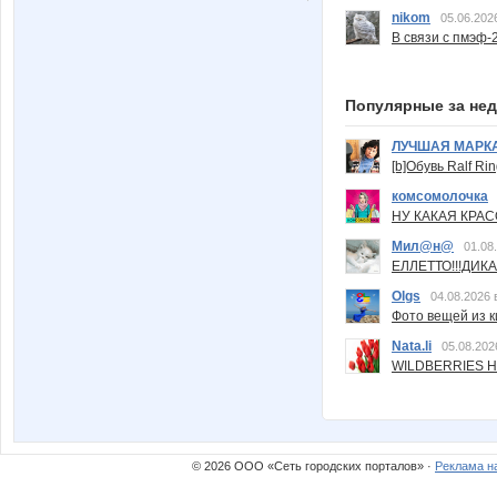
nikom
05.06.202
В связи с пмэф-
Популярные за не
ЛУЧШАЯ МАРК
[b]Обувь Ralf Ri
комсомолочка
НУ КАКАЯ КРАСОТ
Мил@н@
01.08
ЕЛЛЕТТО!!!ДИК
Olgs
04.08.2026 
Фото вещей из ки
Nata.li
05.08.202
WILDBERRIES Н
© 2026 ООО «Сеть городских порталов» ·
Реклама н