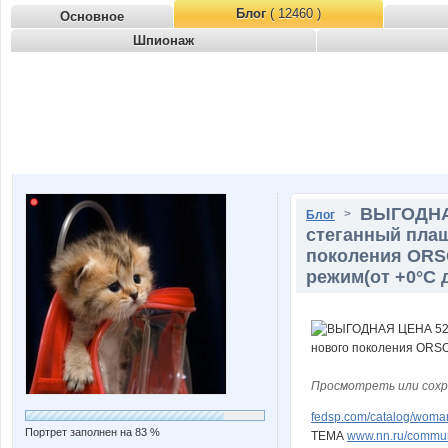
Блог
( 12460 )
Основное
Шпионаж
ВЫГОДНАЯ
>
Блог
стеганный плащ
поколения ORS
режим(от +0°C д
Просмотреть или сохр
fedsp.com/catalog/woma
Портрет заполнен на 83 %
ТЕМА
www.nn.ru/communi