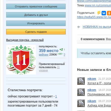
fedsp.com/catalog/woma
Тема
www.nn.ru/communit
Отправить приватное сообщение
Поделиться:
Добавить в друзья
https://sofia55.www.nn.r
Игнорировать
НОВИНКА! по выгодн
Сделать подарок
0 комментариев
. Ва
Выгодная покупка - взрослый
популярность:
+2 ↑
359 место
Чтобы оставлять ко
+100 ↑
рейтинг
23906
?
Привилегированный
пользователь
11
Новые записи в бл
уровня
nikom
21.07.202
Хотел в IT - поп
Статистика портрета:
nikom
18.07.202
Полдневное лет
сейчас просматривают портрет -
1
nikom
08.07.202
зарегистрированные пользователи
Азбука для Бура
посетившие портрет за 7 дней - 74