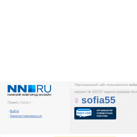
Персональный сайт пользователя
sofi
портрет № 433757 зарегистрирован боле
sofia55
Привет, Гость !
-
Войти
-
Зарегистрироваться