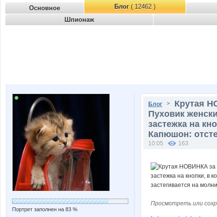
Блог
( 12462 )
Основное
Шпионаж
Крутая НО
>
Блог
Пуховик женски
застежка на кно
Капюшон: отсте
10:05
163
Просмотреть или сохр
Портрет заполнен на 83 %