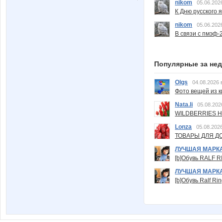
nikom
05.06.202
К Дню русского 
nikom
05.06.202
В связи с пмэф-
Популярные за не
Olgs
04.08.2026 
Фото вещей из ки
Nata.li
05.08.202
WILDBERRIES Н
Lonza
05.08.2026
ТОВАРЫ ДЛЯ ДО
ЛУЧШАЯ МАРК
[b]Обувь RALF RI
ЛУЧШАЯ МАРК
[b]Обувь Ralf Ri