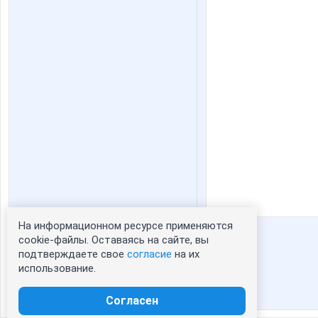
На информационном ресурсе применяются
Статистика портрета:
cookie-файлы. Оставаясь на сайте, вы
подтверждаете свое
согласие
на их
сейчас просматривают портрет - 0
использование.
зарегистрированные пользователи
посетившие портрет за 7 дней - 67
Согласен