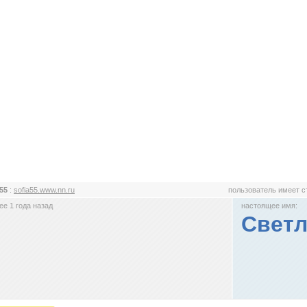
a55
:
sofia55.www.nn.ru
пользователь имеет 
е 1 года назад
настоящее имя:
Светл