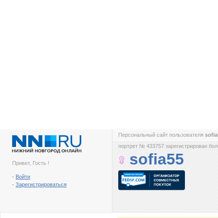
Персональный сайт пользователя
sofi
портрет № 433757 зарегистрирован боле
sofia55
Привет, Гость !
-
Войти
-
Зарегистрироваться