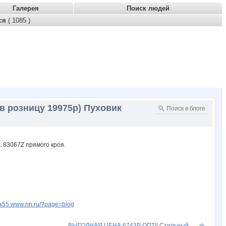
Галерея
Поиск людей
тся
( 1085 )
в розницу 19975р) Пуховик
fia55.www.nn.ru/?page=blog
ВЫГОДНАЯ ЦЕНА 6743Р ОПТ!! Стильный...