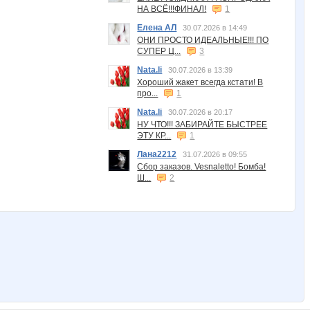
НА ВСЁ!!!ФИНАЛ!
1
Елена АЛ
30.07.2026 в 14:49
ОНИ ПРОСТО ИДЕАЛЬНЫЕ!!! ПО
СУПЕР Ц...
3
Nata.li
30.07.2026 в 13:39
Хороший жакет всегда кстати! В
про...
1
Nata.li
30.07.2026 в 20:17
НУ ЧТО!!! ЗАБИРАЙТЕ БЫСТРЕЕ
ЭТУ КР...
1
Лана2212
31.07.2026 в 09:55
Сбор заказов. Vesnaletto! Бомба!
Ш...
2