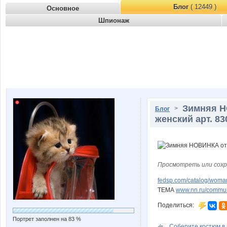
Блог
( 12449 )
Основное
Шпионаж
Зимняя Н
>
Блог
женский арт. 83
Просмотреть или сохр
fedsp.com/catalog/woma
ТЕМА
www.nn.ru/communi
Поделиться:
Портрет заполнен на 83 %
Соберите костюм в 