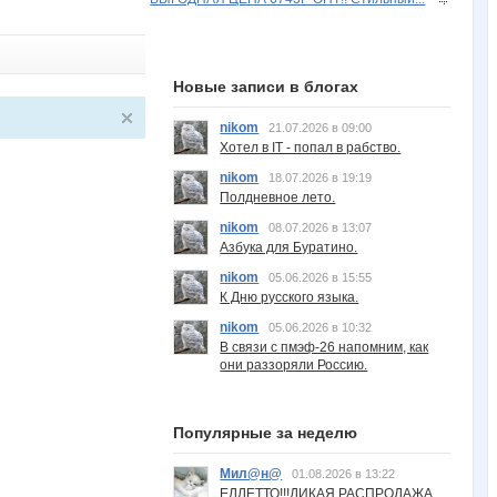
Новые записи в блогах
nikom
21.07.2026 в 09:00
Хотел в IT - попал в рабство.
nikom
18.07.2026 в 19:19
Полдневное лето.
nikom
08.07.2026 в 13:07
Азбука для Буратино.
nikom
05.06.2026 в 15:55
К Дню русского языка.
nikom
05.06.2026 в 10:32
В связи с пмэф-26 напомним, как
они раззоряли Россию.
Популярные за неделю
Мил@н@
01.08.2026 в 13:22
ЕЛЛЕТТО!!!ДИКАЯ РАСПРОДАЖА