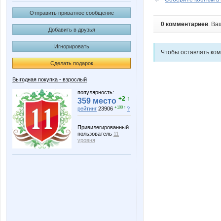
Отправить приватное сообщение
0 комментариев
. Ва
Добавить в друзья
Игнорировать
Чтобы оставлять ко
Сделать подарок
Выгодная покупка - взрослый
популярность:
+2 ↑
359 место
+100 ↑
рейтинг
23906
?
Привилегированный
пользователь
11
уровня