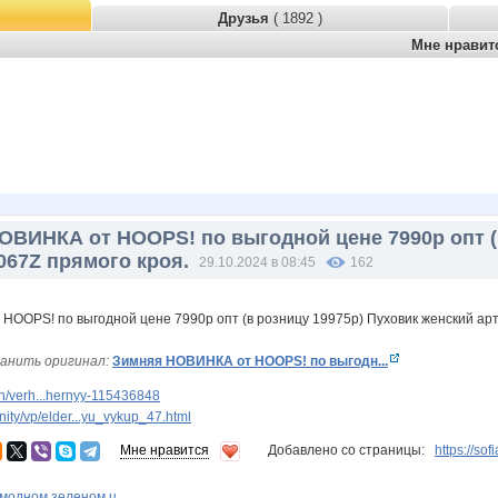
Друзья
( 1892 )
Мне нрави
ОВИНКА от HOOPS! по выгодной цене 7990р опт (
067Z прямого кроя.
29.10.2024 в 08:45
162
анить оригинал:
Зимняя НОВИНКА от HOOPS! по выгодн...
n/verh...hernyy-115436848
ty/vp/elder...yu_vykup_47.html
Мне нравится
Добавлено со страницы:
https://so
модном зеленом ц...