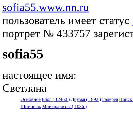
sofia55.www.nn.ru
пользователь имеет статус
портрет № 433757 зарегист
sofia55
настоящее имя:
Светлана
Основное
Блог
( 12460 )
Друзья
( 1892 )
Галерея
Поиск
Шпионаж
Мне нравится
( 1086 )