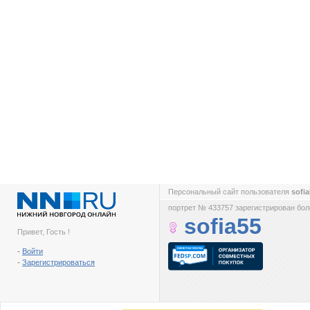
Персональный сайт пользователя
sofi
портрет № 433757 зарегистрирован боле
sofia55
Привет, Гость !
-
Войти
-
Зарегистрироваться