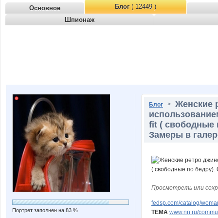
Блог
( 12449 )
Основное
Шпионаж
Женские 
>
Блог
использованием
fit ( свободные
Замеры в галер
Просмотреть или сохр
fedsp.com/catalog/woma
Портрет заполнен на 83 %
ТЕМА
www.nn.ru/communi