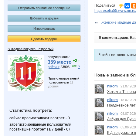
Поделиться:
Отправить приватное сообщение
https://sofia55.www.nn.r
Добавить в друзья
Женские модные джи
Игнорировать
0 комментариев
. Ва
Сделать подарок
Выгодная покупка - взрослый
Чтобы оставлять ко
популярность:
+2 ↑
359 место
+100 ↑
рейтинг
23906
?
Новые записи в бл
Привилегированный
пользователь
11
nikom
уровня
21.07.202
Хотел в IT - поп
nikom
18.07.202
Полдневное лет
Статистика портрета:
nikom
08.07.202
сейчас просматривают портрет - 0
Азбука для Бура
зарегистрированные пользователи
nikom
05.06.202
посетившие портрет за 7 дней - 67
К Дню русского 