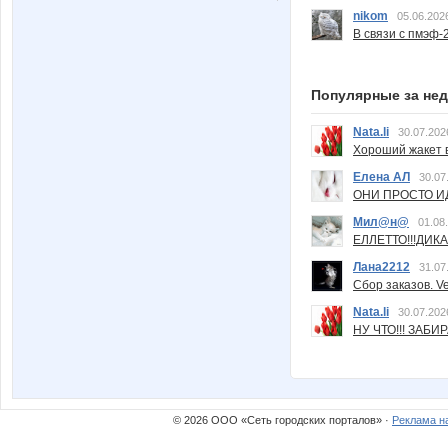
nikom
05.06.202
В связи с пмэф-
Популярные за не
Nata.li
30.07.202
Хороший жакет вс
Елена АЛ
30.07
ОНИ ПРОСТО ИД
Мил@н@
01.08
ЕЛЛЕТТО!!!ДИК
Лана2212
31.07
Сбор заказов. Ve
Nata.li
30.07.202
НУ ЧТО!!! ЗАБИ
© 2026 ООО «Сеть городских порталов» ·
Реклама н