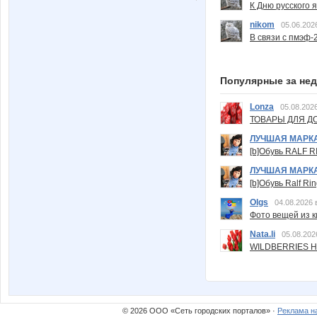
К Дню русского 
nikom
05.06.202
В связи с пмэф-
Популярные за не
Lonza
05.08.2026
ТОВАРЫ ДЛЯ ДО
ЛУЧШАЯ МАРК
[b]Обувь RALF RI
ЛУЧШАЯ МАРК
[b]Обувь Ralf Ri
Olgs
04.08.2026 
Фото вещей из ки
Nata.li
05.08.202
WILDBERRIES Н
© 2026 ООО «Сеть городских порталов» ·
Реклама н