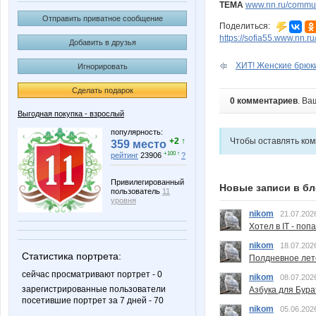
ТЕМА
www.nn.ru/communi
Отправить приватное сообщение
Поделиться:
https://sofia55.www.nn.r
Добавить в друзья
ХИТ! Женские брюки
Игнорировать
Сделать подарок
0 комментариев
. Ва
Выгодная покупка - взрослый
популярность:
+2 ↑
Чтобы оставлять ко
359 место
+100 ↑
рейтинг
23906
?
Привилегированный
Новые записи в бл
пользователь
11
уровня
nikom
21.07.202
Хотел в IT - поп
nikom
18.07.202
Статистика портрета:
Полдневное лет
сейчас просматривают портрет - 0
nikom
08.07.202
зарегистрированные пользователи
Азбука для Бура
посетившие портрет за 7 дней - 70
nikom
05.06.202