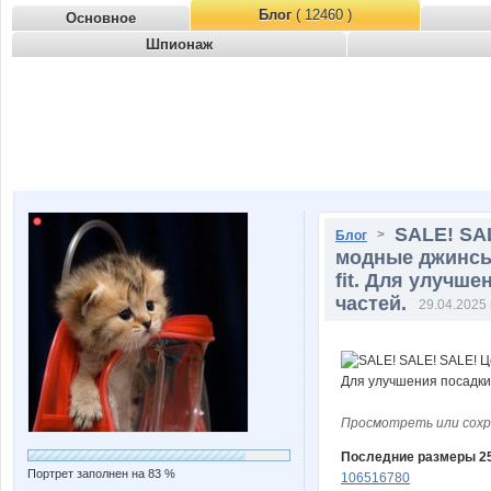
Блог
( 12460 )
Основное
Шпионаж
SALE! SA
>
Блог
модные джинсы 
fit. Для улучше
частей.
29.04.2025 
Просмотреть или сохр
Последние размеры 25
Портрет заполнен на 83 %
106516780