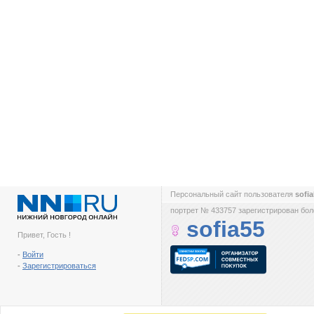
Персональный сайт пользователя
sofi
портрет № 433757 зарегистрирован боле
sofia55
Привет, Гость !
-
Войти
-
Зарегистрироваться