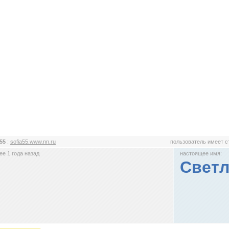
a55
:
sofia55.www.nn.ru
пользователь имеет 
е 1 года назад
настоящее имя:
Светл