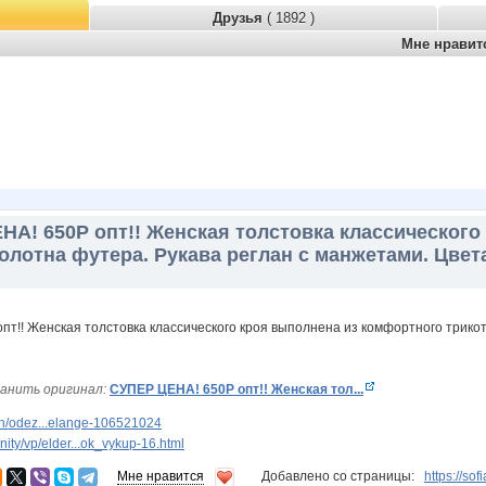
Друзья
( 1892 )
Мне нрави
НА! 650Р опт!! Женская толстовка классическог
олотна футера. Рукава реглан с манжетами. Цвет
анить оригинал:
СУПЕР ЦЕНА! 650Р опт!! Женская тол...
n/odez...elange-106521024
ty/vp/elder...ok_vykup-16.html
Мне нравится
Добавлено со страницы:
https://so