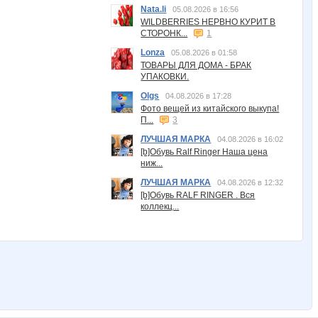
Nata.li
05.08.2026 в 16:56
WILDBERRIES НЕРВНО КУРИТ В
СТОРОНК...
1
Lonza
05.08.2026 в 01:58
ТОВАРЫ ДЛЯ ДОМА - БРАК
УПАКОВКИ.
Olgs
04.08.2026 в 17:28
Фото вещей из китайского выкупа!
П...
3
ЛУЧШАЯ МАРКА
04.08.2026 в 16:02
[b]Обувь Ralf Ringer Наша цена
ниж...
ЛУЧШАЯ МАРКА
04.08.2026 в 12:32
[b]Обувь RALF RINGER . Вся
коллекц...