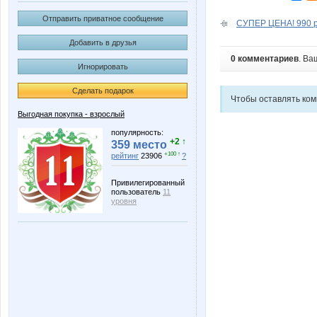
Отправить приватное сообщение
СУПЕР ЦЕНА! 990 р 
Добавить в друзья
0 комментариев
. Ва
Игнорировать
Сделать подарок
Чтобы оставлять ко
Выгодная покупка - взрослый
популярность:
+2 ↑
359 место
+100 ↑
рейтинг
23906
?
Привилегированный
пользователь
11
уровня