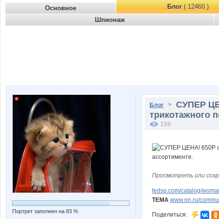
Блог
( 12460 )
Основное
Шпионаж
СУПЕР ЦЕ
>
Блог
трикотажного п
159
Просмотреть или сохр
fedsp.com/catalog/woma
ТЕМА
www.nn.ru/communi
Портрет заполнен на 83 %
Поделиться: