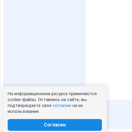
На информационном ресурсе применяются
Статистика портрета:
cookie-файлы. Оставаясь на сайте, вы
подтверждаете свое
согласие
на их
сейчас просматривают портрет - 0
использование.
зарегистрированные пользователи
посетившие портрет за 7 дней - 70
Согласен