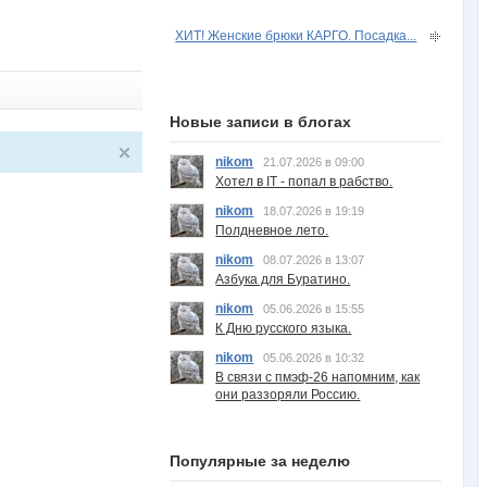
ХИТ! Женские брюки КАРГО. Посадка...
Новые записи в блогах
nikom
21.07.2026 в 09:00
Хотел в IT - попал в рабство.
nikom
18.07.2026 в 19:19
Полдневное лето.
nikom
08.07.2026 в 13:07
Азбука для Буратино.
nikom
05.06.2026 в 15:55
К Дню русского языка.
nikom
05.06.2026 в 10:32
В связи с пмэф-26 напомним, как
они раззоряли Россию.
Популярные за неделю