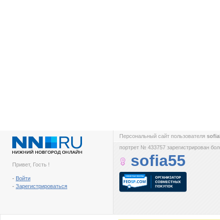
Персональный сайт пользователя
sofi
портрет № 433757 зарегистрирован боле
sofia55
Привет, Гость !
-
Войти
-
Зарегистрироваться