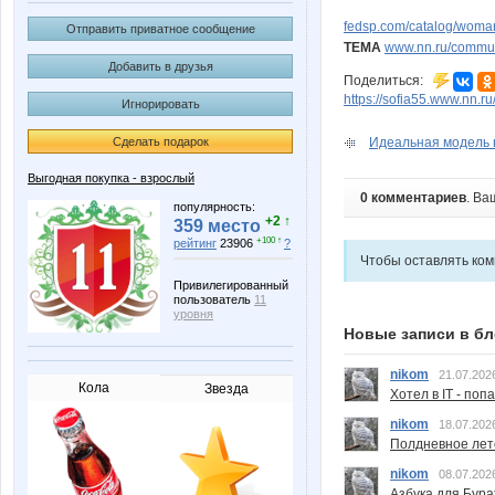
fedsp.com/catalog/woman
Отправить приватное сообщение
ТЕМА
www.nn.ru/communi
Добавить в друзья
Поделиться:
https://sofia55.www.nn.r
Игнорировать
Идеальная модель н
Сделать подарок
Выгодная покупка - взрослый
0 комментариев
. Ва
популярность:
+2 ↑
359 место
+100 ↑
рейтинг
23906
?
Чтобы оставлять ко
Привилегированный
пользователь
11
уровня
Новые записи в бл
nikom
21.07.202
Кола
Звезда
Хотел в IT - поп
nikom
18.07.202
Полдневное лет
nikom
08.07.202
Азбука для Бура