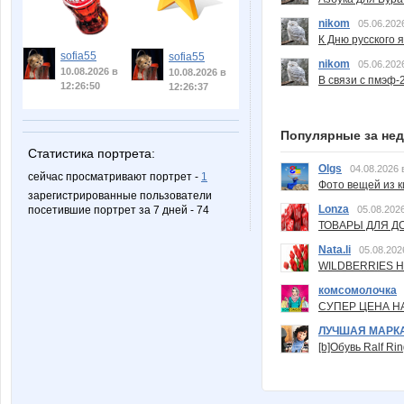
nikom
05.06.202
К Дню русского 
sofia55
sofia55
nikom
05.06.202
10.08.2026 в
10.08.2026 в
В связи с пмэф-
12:26:50
12:26:37
Популярные за не
Статистика портрета:
Olgs
04.08.2026 
сейчас просматривают портрет -
1
Фото вещей из ки
зарегистрированные пользователи
Lonza
05.08.2026
посетившие портрет за 7 дней - 74
ТОВАРЫ ДЛЯ ДО
Nata.li
05.08.202
WILDBERRIES Н
комсомолочка
СУПЕР ЦЕНА Н
ЛУЧШАЯ МАРК
[b]Обувь Ralf Ri