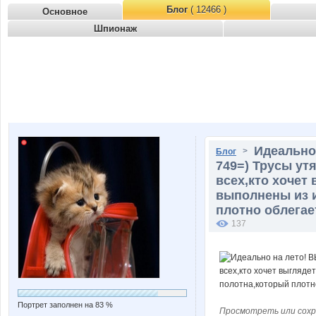
Блог
( 12466 )
Основное
Шпионаж
Идеально
>
Блог
749=) Трусы у
всех,кто хочет
выполнены из 
плотно облегае
137
Портрет заполнен на 83 %
Просмотреть или сохр