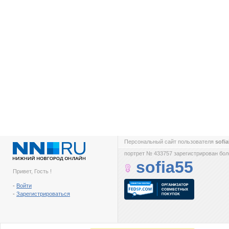
Персональный сайт пользователя
sofi
портрет № 433757 зарегистрирован боле
sofia55
Привет, Гость !
-
Войти
-
Зарегистрироваться