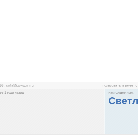
a55
:
sofia55.www.nn.ru
пользователь имеет 
е 1 года назад
настоящее имя:
Светл