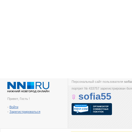
Персональный сайт пользователя
sofi
портрет № 433757 зарегистрирован боле
sofia55
Привет, Гость !
-
Войти
-
Зарегистрироваться