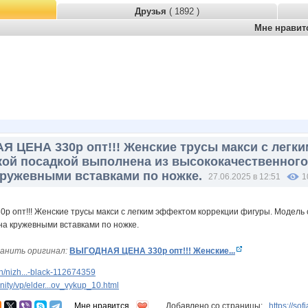
Друзья
( 1892 )
Мне нрави
 ЦЕНА 330р опт!!! Женские трусы макси с легк
ой посадкой выполнена из высококачественного 
ружевными вставками по ножке.
27.06.2025 в 12:51
1
анить оригинал:
ВЫГОДНАЯ ЦЕНА 330р опт!!! Женские...
/nizh...-black-112674359
ty/vp/elder...ov_vykup_10.html
Мне нравится
Добавлено со страницы:
https://so