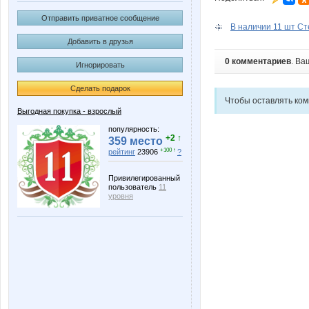
Отправить приватное сообщение
В наличии 11 шт Ст
Добавить в друзья
0 комментариев
. Ва
Игнорировать
Сделать подарок
Чтобы оставлять ко
Выгодная покупка - взрослый
популярность:
+2 ↑
359 место
+100 ↑
рейтинг
23906
?
Привилегированный
пользователь
11
уровня