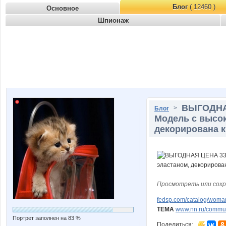
Блог
( 12460 )
Основное
Шпионаж
ВЫГОДНАЯ
>
Блог
Модель с высок
декорирована к
Просмотреть или сохр
fedsp.com/catalog/woman
ТЕМА
www.nn.ru/communi
Портрет заполнен на 83 %
Поделиться: