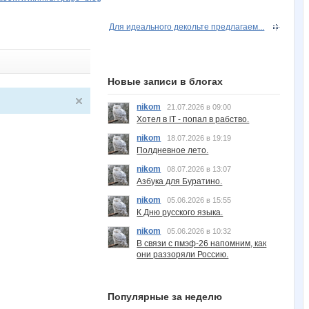
Для идеального декольте предлагаем...
Новые записи в блогах
nikom
21.07.2026 в 09:00
Хотел в IT - попал в рабство.
nikom
18.07.2026 в 19:19
Полдневное лето.
nikom
08.07.2026 в 13:07
Азбука для Буратино.
nikom
05.06.2026 в 15:55
К Дню русского языка.
nikom
05.06.2026 в 10:32
В связи с пмэф-26 напомним, как
они раззоряли Россию.
Популярные за неделю