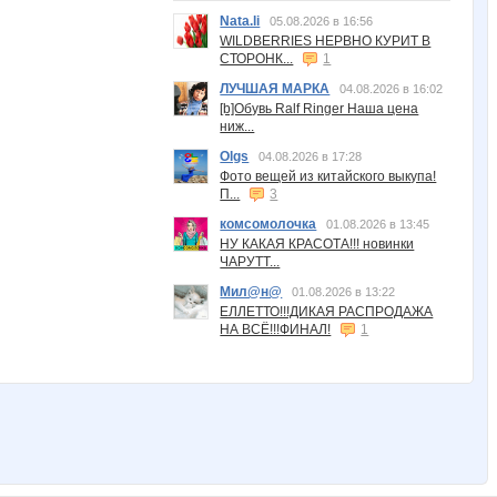
Nata.li
05.08.2026 в 16:56
WILDBERRIES НЕРВНО КУРИТ В
СТОРОНК...
1
ЛУЧШАЯ МАРКА
04.08.2026 в 16:02
[b]Обувь Ralf Ringer Наша цена
ниж...
Olgs
04.08.2026 в 17:28
Фото вещей из китайского выкупа!
П...
3
комсомолочка
01.08.2026 в 13:45
НУ КАКАЯ КРАСОТА!!! новинки
ЧАРУТТ...
Мил@н@
01.08.2026 в 13:22
ЕЛЛЕТТО!!!ДИКАЯ РАСПРОДАЖА
НА ВСЁ!!!ФИНАЛ!
1