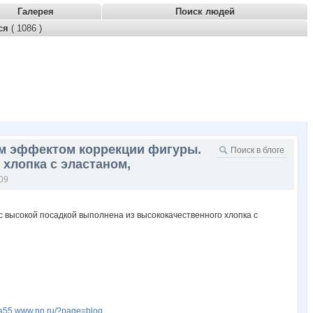
Галерея
Поиск людей
тся
( 1086 )
им эффектом коррекции фигуры.
хлопка с эластаном,
09
fia55.www.nn.ru/?page=blog