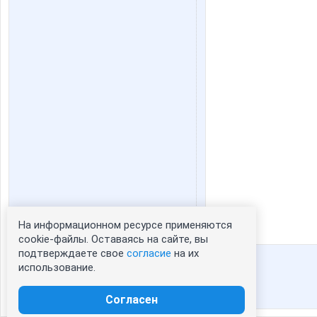
На информационном ресурсе применяются
Статистика портрета:
cookie-файлы. Оставаясь на сайте, вы
подтверждаете свое
согласие
на их
сейчас просматривают портрет - 0
использование.
зарегистрированные пользователи
посетившие портрет за 7 дней - 70
Согласен