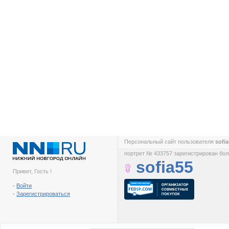
Персональный сайт пользователя
sofi
портрет № 433757 зарегистрирован боле
sofia55
Привет, Гость !
-
Войти
-
Зарегистрироваться