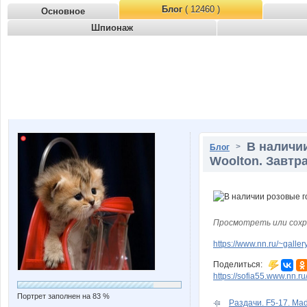
Блог
( 12460 )
Основное
Шпионаж
В наличии
>
Блог
Woolton. Завтр
Просмотреть или сохр
https://www.nn.ru/~gal
Поделиться:
https://sofia55.www.nn.r
Портрет заполнен на 83 %
Раздачи. F5-17. Ma