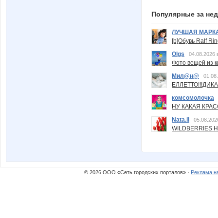
Популярные за не
ЛУЧШАЯ МАРК
[b]Обувь Ralf Ri
Olgs
04.08.2026 
Фото вещей из ки
Мил@н@
01.08
ЕЛЛЕТТО!!!ДИК
комсомолочка
НУ КАКАЯ КРАСОТ
Nata.li
05.08.202
WILDBERRIES Н
© 2026 ООО «Сеть городских порталов» ·
Реклама н