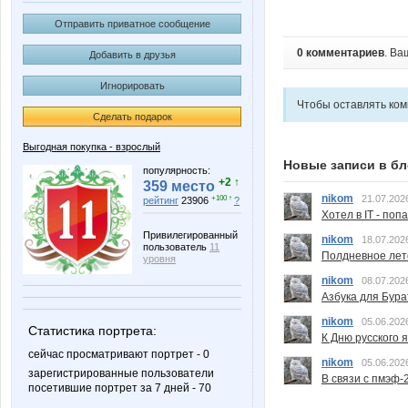
Отправить приватное сообщение
0 комментариев
. Ва
Добавить в друзья
Игнорировать
Чтобы оставлять ко
Сделать подарок
Выгодная покупка - взрослый
Новые записи в бл
популярность:
+2 ↑
359 место
nikom
21.07.202
+100 ↑
рейтинг
23906
?
Хотел в IT - поп
Привилегированный
nikom
18.07.202
пользователь
11
Полдневное лет
уровня
nikom
08.07.202
Азбука для Бура
nikom
05.06.202
Статистика портрета:
К Дню русского 
сейчас просматривают портрет - 0
nikom
05.06.202
зарегистрированные пользователи
В связи с пмэф-
посетившие портрет за 7 дней - 70