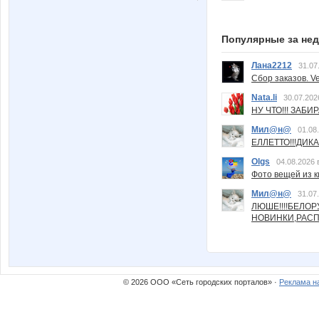
Популярные за не
Лана2212
31.07
Сбор заказов. Ve
Nata.li
30.07.202
НУ ЧТО!!! ЗАБИ
Мил@н@
01.08
ЕЛЛЕТТО!!!ДИК
Olgs
04.08.2026 
Фото вещей из ки
Мил@н@
31.07
ЛЮШЕ!!!!БЕЛО
НОВИНКИ,РАСП
© 2026 ООО «Сеть городских порталов» ·
Реклама н