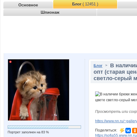
Блог
( 12451 )
Основное
Шпионаж
В наличии
>
Блог
опт (старая це
светло-серый 
Просмотреть или сохр
https://www.nn.ru/~gal
Поделиться:
Портрет заполнен на 83 %
https://sofia55.www.nn.r