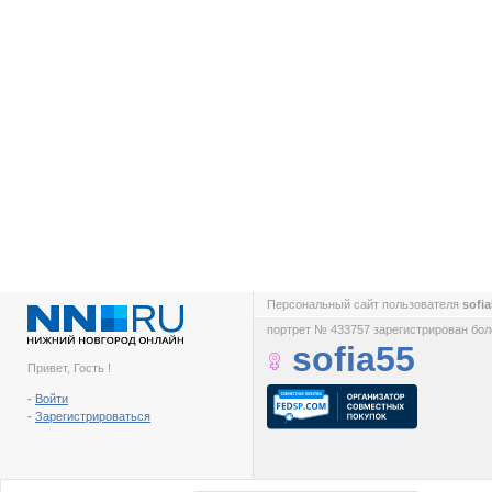
Персональный сайт пользователя
sofi
портрет № 433757 зарегистрирован боле
sofia55
Привет, Гость !
-
Войти
-
Зарегистрироваться