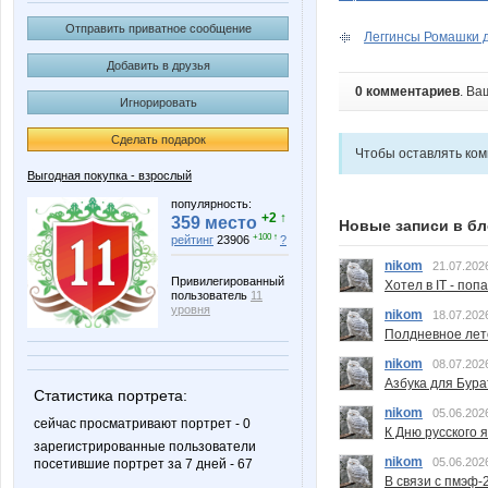
Отправить приватное сообщение
Леггинсы Ромашки дл
Добавить в друзья
0 комментариев
. Ва
Игнорировать
Сделать подарок
Чтобы оставлять ко
Выгодная покупка - взрослый
популярность:
+2 ↑
359 место
Новые записи в бл
+100 ↑
рейтинг
23906
?
nikom
21.07.202
Привилегированный
Хотел в IT - поп
пользователь
11
уровня
nikom
18.07.202
Полдневное лет
nikom
08.07.202
Азбука для Бура
Статистика портрета:
nikom
05.06.202
сейчас просматривают портрет - 0
К Дню русского 
зарегистрированные пользователи
nikom
05.06.202
посетившие портрет за 7 дней - 67
В связи с пмэф-