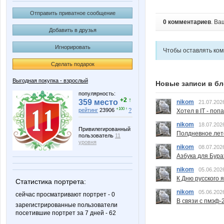
Отправить приватное сообщение
0 комментариев
. Ва
Добавить в друзья
Игнорировать
Чтобы оставлять ко
Сделать подарок
Выгодная покупка - взрослый
Новые записи в бл
популярность:
+2 ↑
359 место
nikom
21.07.202
+100 ↑
рейтинг
23906
?
Хотел в IT - поп
nikom
18.07.202
Привилегированный
Полдневное лет
пользователь
11
уровня
nikom
08.07.202
Азбука для Бура
nikom
05.06.202
К Дню русского 
Статистика портрета:
nikom
05.06.202
сейчас просматривают портрет - 0
В связи с пмэф-
зарегистрированные пользователи
посетившие портрет за 7 дней - 62