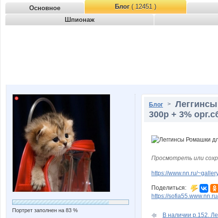
Блог
( 12451 )
Основное
Шпионаж
Леггинсы
>
Блог
300р + 3% орг.с
Просмотреть или сохр
https://www.nn.ru/~gal
Поделиться:
https://sofia55.www.nn.r
Портрет заполнен на 83 %
В наличии р.152. Ле