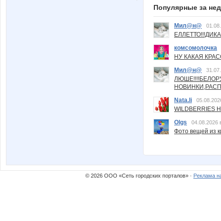
Популярные за не
Мил@н@
01.08
ЕЛЛЕТТО!!!ДИК
комсомолочка
НУ КАКАЯ КРАСОТ
Мил@н@
31.07
ЛЮШЕ!!!!БЕЛО
НОВИНКИ,РАСП
Nata.li
05.08.202
WILDBERRIES Н
Olgs
04.08.2026 
Фото вещей из ки
© 2026 ООО «Сеть городских порталов» ·
Реклама н