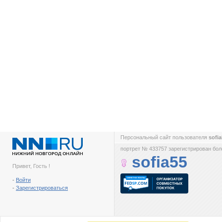
Персональный сайт пользователя
sofi
портрет № 433757 зарегистрирован боле
sofia55
Привет, Гость !
-
Войти
-
Зарегистрироваться