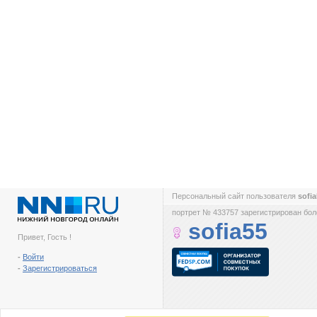
Персональный сайт пользователя
sofi
портрет № 433757 зарегистрирован боле
sofia55
Привет, Гость !
-
Войти
-
Зарегистрироваться