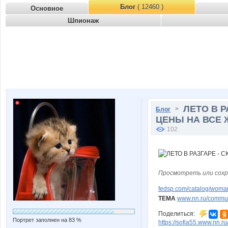
Блог
( 12460 )
Основное
Шпионаж
ЛЕТО В Р
>
Блог
ЦЕНЫ НА ВСЕ 
102
Просмотреть или сохр
fedsp.com/catalog/wom
ТЕМА
www.nn.ru/communi
Поделиться:
Портрет заполнен на 83 %
https://sofia55.www.nn.r