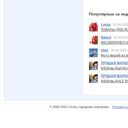
Популярные за не
Lonza
05.08.2026
ТОВАРЫ ДЛЯ ДО
Nata.li
05.08.202
WILDBERRIES Н
Olgs
04.08.2026 
Фото вещей из ки
ЛУЧШАЯ МАРК
[b]Обувь Ralf Ri
ЛУЧШАЯ МАРК
[b]Обувь RALF RI
© 2026 ООО «Сеть городских порталов» ·
Реклама н