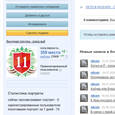
Отправить приватное сообщение
ЛЕТО В РАЗГАРЕ - С
Добавить в друзья
0 комментариев
. Ва
Игнорировать
Сделать подарок
Чтобы оставлять ко
Выгодная покупка - взрослый
популярность:
Новые записи в бл
+2 ↑
359 место
+100 ↑
рейтинг
23906
?
nikom
21.07.202
Хотел в IT - поп
Привилегированный
пользователь
11
nikom
18.07.202
уровня
Полдневное лет
nikom
08.07.202
Азбука для Бура
Статистика портрета:
nikom
05.06.202
сейчас просматривают портрет - 0
К Дню русского 
зарегистрированные пользователи
nikom
05.06.202
посетившие портрет за 7 дней - 74
В связи с пмэф-