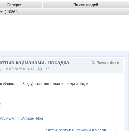
Галерея
Поиск людей
тся
( 1086 )
пятью карманами. Посадка
.
16.07.2025 в 14:47
116
2
fia55.www.nn.ru/?page=blog
ЛЕТО В РАЗГАРЕ - СКИДКИ В УДАРЕ! -...