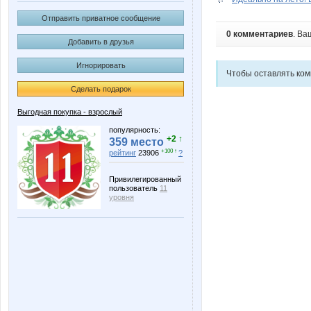
Отправить приватное сообщение
0 комментариев
. Ва
Добавить в друзья
Игнорировать
Чтобы оставлять ко
Сделать подарок
Выгодная покупка - взрослый
популярность:
+2 ↑
359 место
+100 ↑
рейтинг
23906
?
Привилегированный
пользователь
11
уровня