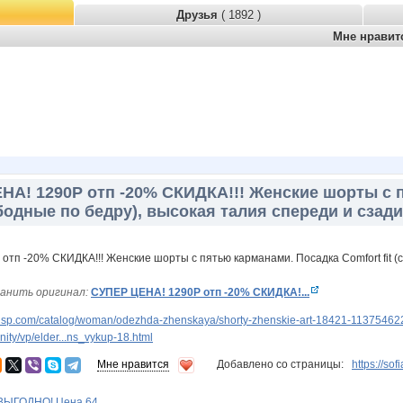
Друзья
( 1892 )
Мне нрави
НА! 1290Р отп -20% СКИДКА!!! Женские шорты с 
ободные по бедру), высокая талия спереди и сзади
анить оригинал:
СУПЕР ЦЕНА! 1290Р отп -20% СКИДКА!...
dsp.com/catalog/woman/odezhda-zhenskaya/shorty-zhenskie-art-18421-11375462
ty/vp/elder...ns_vykup-18.html
Мне нравится
Добавлено со страницы:
https://so
ВЫГОДНО! Цена 64...