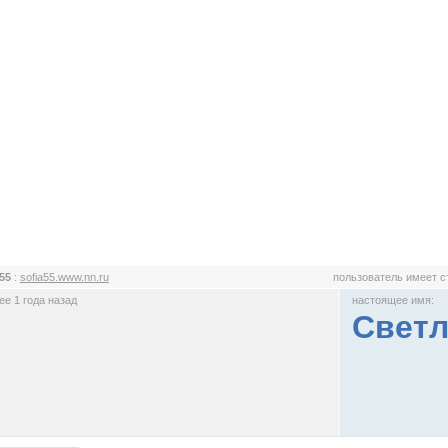
a55
:
sofia55.www.nn.ru
пользователь имеет 
е 1 года назад
настоящее имя:
Светл