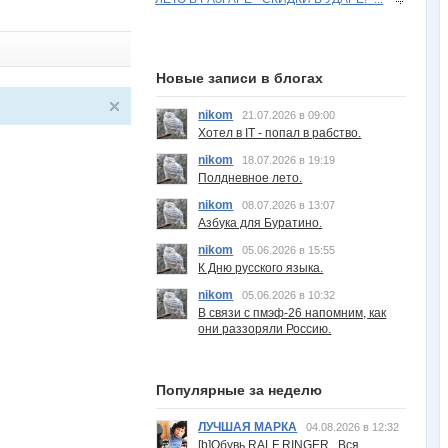
Новые записи в блогах
nikom
21.07.2026 в 09:00
Хотел в IT - попал в рабство.
nikom
18.07.2026 в 19:19
Полдневное лето.
nikom
08.07.2026 в 13:07
Азбука для Буратино.
nikom
05.06.2026 в 15:55
К Дню русского языка.
nikom
05.06.2026 в 10:32
В связи с пмэф-26 напомним, как
они раззоряли Россию.
Популярные за неделю
ЛУЧШАЯ МАРКА
04.08.2026 в 12:32
[b]Обувь RALF RINGER . Вся