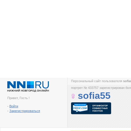
Персональный сайт пользователя
sofi
портрет № 433757 зарегистрирован боле
sofia55
Привет, Гость !
-
Войти
-
Зарегистрироваться