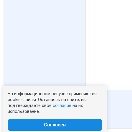
На информационном ресурсе применяются
Статистика портрета:
cookie-файлы. Оставаясь на сайте, вы
подтверждаете свое
согласие
на их
сейчас просматривают портрет - 0
использование.
зарегистрированные пользователи
посетившие портрет за 7 дней - 70
Согласен