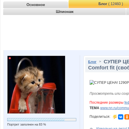
Блог
( 12460 )
Основное
Шпионаж
СУПЕР ЦЕ
>
Блог
Comfort fit (св
Просмотреть или сохр
Последние размеры
fe
ТЕМА
www.nn.ru/communi
Поделиться:
Портрет заполнен на 83 %
Идеально на лето! 