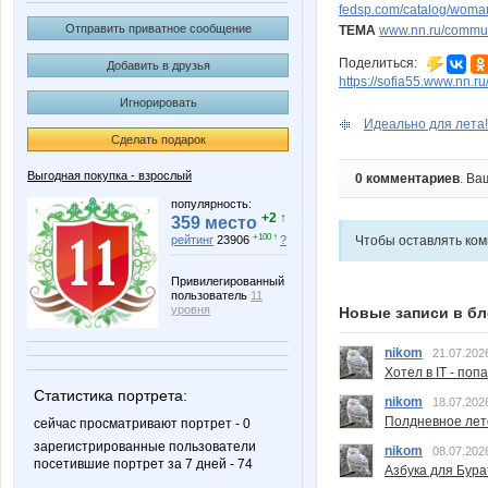
fedsp.com/catalog/woman
Отправить приватное сообщение
ТЕМА
www.nn.ru/communi
Поделиться:
Добавить в друзья
https://sofia55.www.nn.r
Игнорировать
Идеально для лета!
Сделать подарок
Выгодная покупка - взрослый
0 комментариев
. Ва
популярность:
+2 ↑
359 место
+100 ↑
Чтобы оставлять ко
рейтинг
23906
?
Привилегированный
пользователь
11
уровня
Новые записи в бл
nikom
21.07.202
Хотел в IT - поп
Статистика портрета:
nikom
18.07.202
Полдневное лет
сейчас просматривают портрет - 0
зарегистрированные пользователи
nikom
08.07.202
посетившие портрет за 7 дней - 74
Азбука для Бура