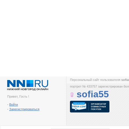
Персональный сайт пользователя
sofi
портрет № 433757 зарегистрирован боле
sofia55
Привет, Гость !
-
Войти
-
Зарегистрироваться