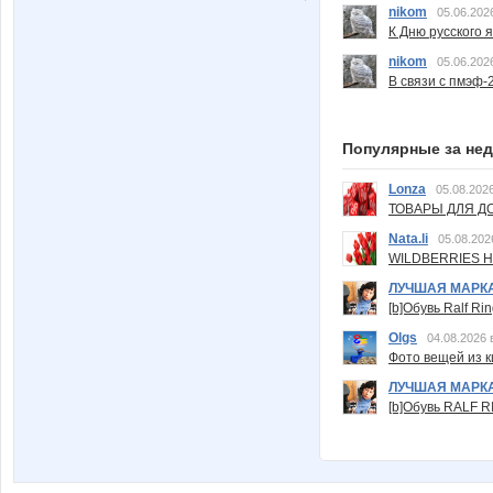
nikom
05.06.202
К Дню русского 
nikom
05.06.202
В связи с пмэф-
Популярные за не
Lonza
05.08.2026
ТОВАРЫ ДЛЯ ДО
Nata.li
05.08.202
WILDBERRIES Н
ЛУЧШАЯ МАРК
[b]Обувь Ralf Ri
Olgs
04.08.2026 
Фото вещей из ки
ЛУЧШАЯ МАРК
[b]Обувь RALF RI