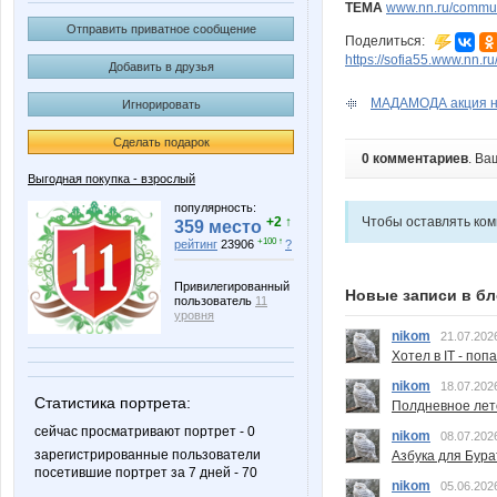
ТЕМА
www.nn.ru/communi
Отправить приватное сообщение
Поделиться:
https://sofia55.www.nn.r
Добавить в друзья
МАДАМОДА акция на 
Игнорировать
Сделать подарок
0 комментариев
. Ва
Выгодная покупка - взрослый
популярность:
+2 ↑
Чтобы оставлять ко
359 место
+100 ↑
рейтинг
23906
?
Привилегированный
Новые записи в бл
пользователь
11
уровня
nikom
21.07.202
Хотел в IT - поп
nikom
18.07.202
Статистика портрета:
Полдневное лет
сейчас просматривают портрет - 0
nikom
08.07.202
зарегистрированные пользователи
Азбука для Бура
посетившие портрет за 7 дней - 70
nikom
05.06.202