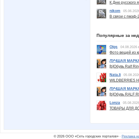
К Дню русского 
nikom
05.06.202
В связи с пмэф-
Популярные за не
Olgs
04.08.2026 
Фото вещей из ки
ЛУЧШАЯ МАРК
[b]Обувь Ralf Ri
Nata.li
05.08.202
WILDBERRIES Н
ЛУЧШАЯ МАРК
[b]Обувь RALF RI
Lonza
05.08.2026
ТОВАРЫ ДЛЯ ДО
© 2026 ООО «Сеть городских порталов» ·
Реклама н