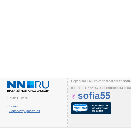
Персональный сайт пользователя
sofi
портрет № 433757 зарегистрирован боле
sofia55
Привет, Гость !
-
Войти
-
Зарегистрироваться