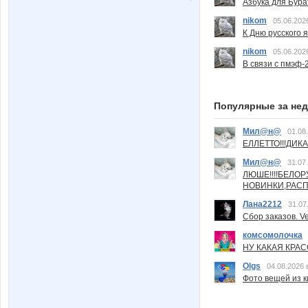
Азбука для Бура
nikom
05.06.202
К Дню русского 
nikom
05.06.202
В связи с пмэф-
Популярные за не
Мил@н@
01.08
ЕЛЛЕТТО!!!ДИК
Мил@н@
31.07
ЛЮШЕ!!!!БЕЛО
НОВИНКИ,РАСП
Лана2212
31.07
Сбор заказов. Ve
комсомолочка
НУ КАКАЯ КРАСОТ
Olgs
04.08.2026 
Фото вещей из ки