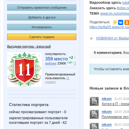
Видеообзор здесь
rut
Отправить приватное сообщение
Заказать здесь
fedsp.c
ТЕМА
www.nn.ru/communi
Добавить в друзья
Поделиться:
https://sofia55.www.nn.r
Игнорировать
Сделать подарок
НОВИНКА от Madamo
Выгодная покупка - взрослый
0 комментариев
. Ва
популярность:
+2 ↑
359 место
+100 ↑
рейтинг
23906
?
Чтобы оставлять ко
Привилегированный
пользователь
11
уровня
Новые записи в бл
nikom
21.07.202
Хотел в IT - поп
Статистика портрета:
nikom
сейчас просматривают портрет - 0
18.07.202
Полдневное лет
зарегистрированные пользователи
посетившие портрет за 7 дней - 62
nikom
08.07.202