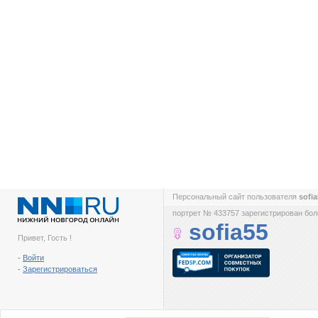
Персональный сайт пользователя
sofi
портрет № 433757 зарегистрирован боле
sofia55
Привет, Гость !
-
Войти
-
Зарегистрироваться