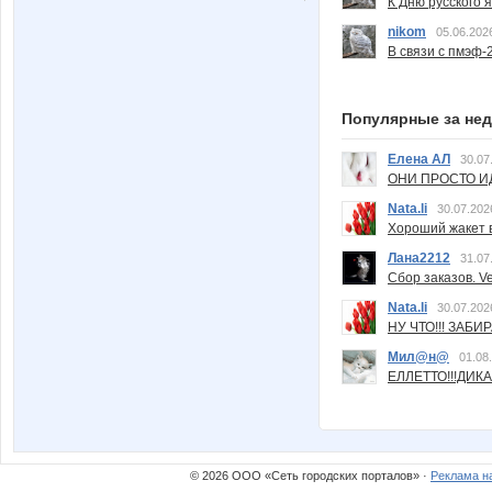
К Дню русского 
nikom
05.06.202
В связи с пмэф-
Популярные за не
Елена АЛ
30.07
ОНИ ПРОСТО ИД
Nata.li
30.07.202
Хороший жакет вс
Лана2212
31.07
Сбор заказов. Ve
Nata.li
30.07.202
НУ ЧТО!!! ЗАБИ
Мил@н@
01.08
ЕЛЛЕТТО!!!ДИК
© 2026 ООО «Сеть городских порталов» ·
Реклама н