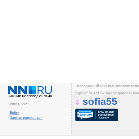
Персональный сайт пользователя
sofi
портрет № 433757 зарегистрирован боле
sofia55
Привет, Гость !
-
Войти
-
Зарегистрироваться