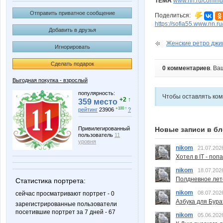
ТЕМА
www.nn.ru/communi
Отправить приватное сообщение
Поделиться:
https://sofia55.www.nn.ru
Добавить в друзья
Женские ретро джин
Игнорировать
Сделать подарок
0 комментариев
. Ва
Выгодная покупка - взрослый
популярность:
Чтобы оставлять ко
+2 ↑
359 место
+100 ↑
рейтинг
23906
?
Новые записи в бл
Привилегированный
пользователь
11
уровня
nikom
21.07.202
Хотел в IT - поп
nikom
18.07.202
Полдневное лет
Статистика портрета:
nikom
08.07.202
сейчас просматривают портрет - 0
Азбука для Бура
зарегистрированные пользователи
посетившие портрет за 7 дней - 67
nikom
05.06.202