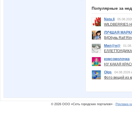
Популярные за не
Nata.li
05.08.202
WILDBERRIES Н
ЛУЧШАЯ МАРК
[b]Обувь Ralf Ri
Мил@н@
01.08
ЕЛЛЕТТО!!!ДИК
комсомолочка
НУ КАКАЯ КРАСОТ
Olgs
04.08.2026 
Фото вещей из ки
© 2026 ООО «Сеть городских порталов» ·
Реклама н