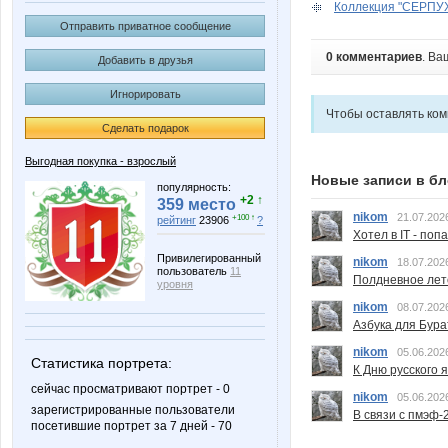
Коллекция "СЕРПУХО
Отправить приватное сообщение
0 комментариев
. Ва
Добавить в друзья
Игнорировать
Чтобы оставлять ко
Сделать подарок
Выгодная покупка - взрослый
Новые записи в бл
популярность:
+2 ↑
359 место
nikom
21.07.202
+100 ↑
рейтинг
23906
?
Хотел в IT - поп
Привилегированный
nikom
18.07.202
пользователь
11
Полдневное лет
уровня
nikom
08.07.202
Азбука для Бура
nikom
05.06.202
Статистика портрета:
К Дню русского 
сейчас просматривают портрет - 0
nikom
05.06.202
зарегистрированные пользователи
В связи с пмэф-
посетившие портрет за 7 дней - 70