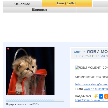
Блог
( 12460 )
Основное
Шпионаж
ЛОВИ МОМ
>
Блог
01.08.2025 в 11:17
9
Просмотреть или сохр
fedsp.com/catalog/woma
ТЕМА
www.nn.ru/communi
Поделиться:
https://sofia55.www.nn.r
Портрет заполнен на 83 %