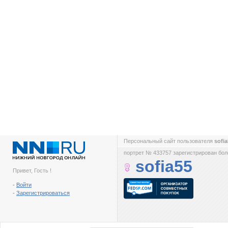
Персональный сайт пользователя
sofi
портрет № 433757 зарегистрирован боле
sofia55
Привет, Гость !
-
Войти
-
Зарегистрироваться