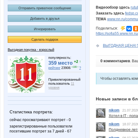
Видеообзор здесь
rut
Отправить приватное сообщение
Заказать здесь
fedsp.c
Добавить в друзья
ТЕМА
www.nn.ru/communi
Поделиться:
Игнорировать
https://sofia55.www.nn.r
Сделать подарок
ВЫГОДНАЯ ЦЕНА! 56
Выгодная покупка - взрослый
популярность:
0 комментариев
. Ва
+2 ↑
359 место
+100 ↑
рейтинг
23906
?
Чтобы оставлять ко
Привилегированный
пользователь
11
уровня
Новые записи в бл
nikom
21.07.202
Статистика портрета:
Хотел в IT - поп
сейчас просматривают портрет - 0
nikom
18.07.202
зарегистрированные пользователи
Полдневное лет
посетившие портрет за 7 дней - 67
nikom
08.07.202