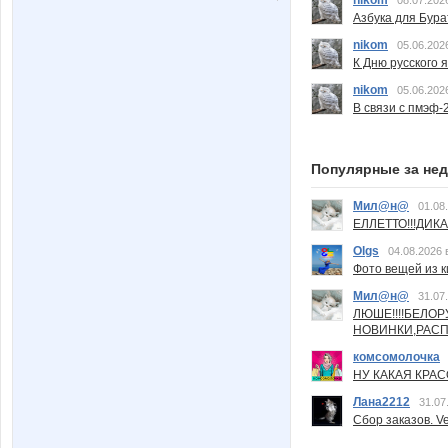
Азбука для Бура
nikom
05.06.202
К Дню русского 
nikom
05.06.202
В связи с пмэф-
Популярные за не
Мил@н@
01.08
ЕЛЛЕТТО!!!ДИК
Olgs
04.08.2026 
Фото вещей из ки
Мил@н@
31.07
ЛЮШЕ!!!!БЕЛО
НОВИНКИ,РАСП
комсомолочка
НУ КАКАЯ КРАСОТ
Лана2212
31.07
Сбор заказов. Ve