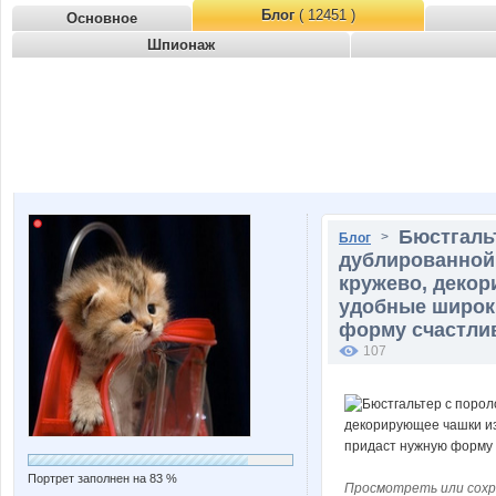
Блог
( 12451 )
Основное
Шпионаж
Бюстгаль
>
Блог
дублированной
кружево, декор
удобные широки
форму счастли
107
Портрет заполнен на 83 %
Просмотреть или сохр