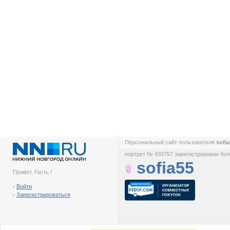
Персональный сайт пользователя
sofi
портрет № 433757 зарегистрирован боле
sofia55
Привет, Гость !
-
Войти
-
Зарегистрироваться