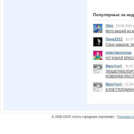
Популярные за не
Olgs
04.08.2026 
Фото вещей из ки
Лана2212
31.07
Сбор заказов. Ve
комсомолочка
НУ КАКАЯ КРАСОТ
Мил@н@
31.07
ЛЮШЕ!!!!БЕЛО
НОВИНКИ,РАСП
Мил@н@
01.08
ЕЛЛЕТТО!!!ДИК
© 2026 ООО «Сеть городских порталов» ·
Реклама н