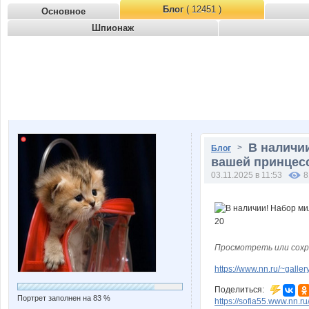
Блог
( 12451 )
Основное
Шпионаж
В наличи
>
Блог
вашей принцесс
03.11.2025 в 11:53
8
Просмотреть или сохр
https://www.nn.ru/~gal
Поделиться:
Портрет заполнен на 83 %
https://sofia55.www.nn.r