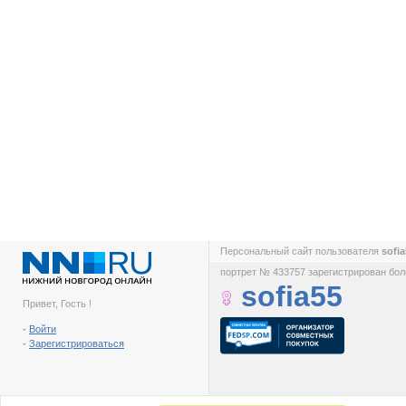
Персональный сайт пользователя
sofi
портрет № 433757 зарегистрирован боле
sofia55
Привет, Гость !
-
Войти
-
Зарегистрироваться