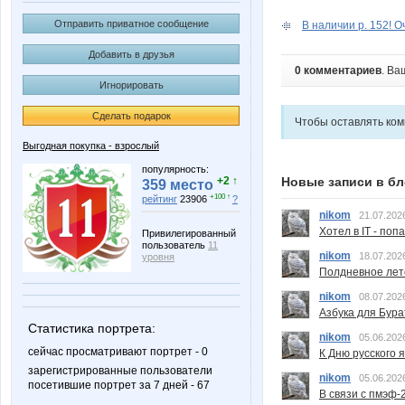
Отправить приватное сообщение
В наличии р. 152! О
Добавить в друзья
0 комментариев
. Ва
Игнорировать
Сделать подарок
Чтобы оставлять ко
Выгодная покупка - взрослый
популярность:
Новые записи в бл
+2 ↑
359 место
+100 ↑
рейтинг
23906
?
nikom
21.07.202
Хотел в IT - поп
Привилегированный
пользователь
11
nikom
18.07.202
уровня
Полдневное лет
nikom
08.07.202
Азбука для Бура
Статистика портрета:
nikom
05.06.202
сейчас просматривают портрет - 0
К Дню русского 
зарегистрированные пользователи
nikom
05.06.202
посетившие портрет за 7 дней - 67
В связи с пмэф-