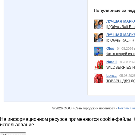
Популярные за не
ЛУЧШАЯ МАРК
[b]Обувь Ralf Ri
ЛУЧШАЯ МАРК
[b]Обувь RALF RI
Olgs
04.08.2026 
Фото вещей из ки
Nata.li
05.08.202
WILDBERRIES Н
Lonza
05.08.2026
ТОВАРЫ ДЛЯ ДО
© 2026 ООО «Сеть городских порталов» ·
Реклама н
На информационном ресурсе применяются cookie-файлы. О
использование.