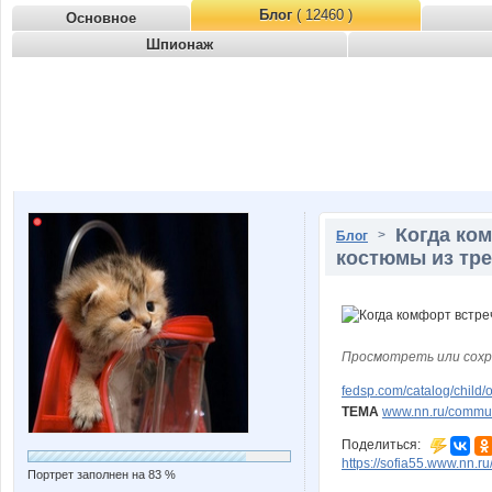
Блог
( 12460 )
Основное
Шпионаж
Когда ко
>
Блог
костюмы из тре
Просмотреть или сохр
fedsp.com/catalog/child
ТЕМА
www.nn.ru/communi
Поделиться:
https://sofia55.www.nn.r
Портрет заполнен на 83 %