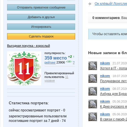
Он клёвый! Лонгслив
Отправить приватное сообщение
Добавить в друзья
0 комментариев
. Ва
Игнорировать
Чтобы оставлять ко
Сделать подарок
Выгодная покупка - взрослый
Новые записи в бл
популярность:
+2 ↑
359 место
+100 ↑
рейтинг
23906
?
nikom
21.07.202
Хотел в IT - поп
Привилегированный
nikom
18.07.202
пользователь
11
уровня
Полдневное лет
nikom
08.07.202
Азбука для Бура
nikom
05.06.202
Статистика портрета:
К Дню русского 
сейчас просматривают портрет - 0
nikom
05.06.202
зарегистрированные пользователи
В связи с пмэф-
посетившие портрет за 7 дней - 74