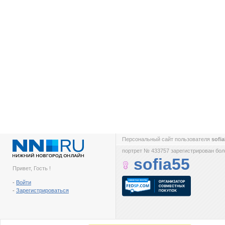
Персональный сайт пользователя
sofi
портрет № 433757 зарегистрирован боле
sofia55
Привет, Гость !
-
Войти
-
Зарегистрироваться