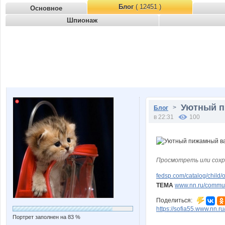
Блог
( 12451 )
Основное
Шпионаж
Уютный п
>
Блог
в 22:31
100
Просмотреть или сохр
fedsp.com/catalog/child
ТЕМА
www.nn.ru/communi
Поделиться:
https://sofia55.www.nn.r
Портрет заполнен на 83 %