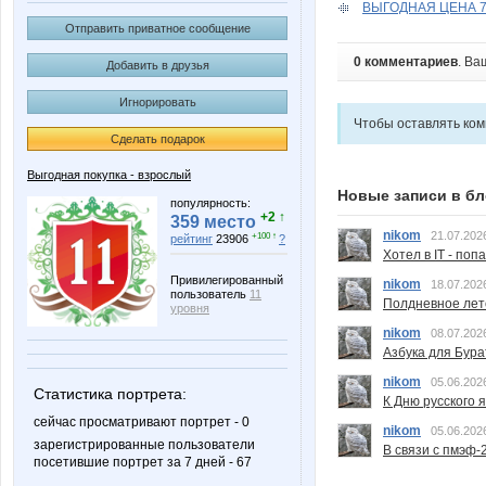
ВЫГОДНАЯ ЦЕНА 70
Отправить приватное сообщение
0 комментариев
. Ва
Добавить в друзья
Игнорировать
Чтобы оставлять ко
Сделать подарок
Выгодная покупка - взрослый
Новые записи в бл
популярность:
+2 ↑
359 место
nikom
21.07.202
+100 ↑
рейтинг
23906
?
Хотел в IT - поп
Привилегированный
nikom
18.07.202
пользователь
11
Полдневное лет
уровня
nikom
08.07.202
Азбука для Бура
nikom
05.06.202
Статистика портрета:
К Дню русского 
сейчас просматривают портрет - 0
nikom
05.06.202
зарегистрированные пользователи
В связи с пмэф-
посетившие портрет за 7 дней - 67