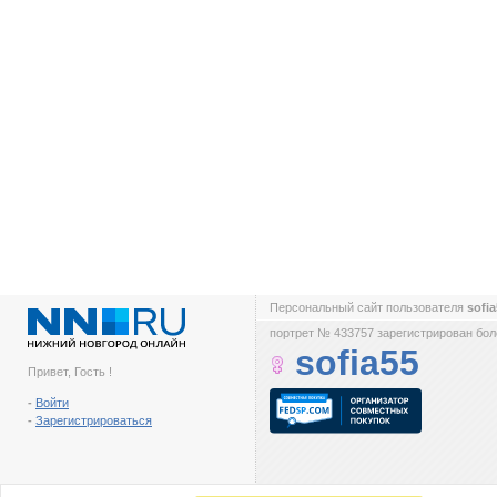
Персональный сайт пользователя
sofi
портрет № 433757 зарегистрирован боле
sofia55
Привет, Гость !
-
Войти
-
Зарегистрироваться