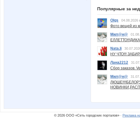
Популярные за не
Olgs
04.08.2026 
Фото вещей из ки
Мил@н@
01.08
ЕЛЛЕТТО!!!ДИК
Nata.li
30.07.202
НУ ЧТО!!! ЗАБИ
Лана2212
31.07
Сбор заказов. Ve
Мил@н@
31.07
ЛЮШЕ!!!!БЕЛО
НОВИНКИ,РАСП
© 2026 ООО «Сеть городских порталов» ·
Реклама н