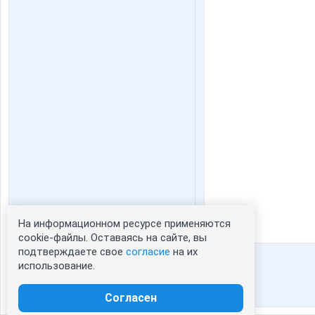
На информационном ресурсе применяются
Статистика портрета:
cookie-файлы. Оставаясь на сайте, вы
подтверждаете свое
согласие
на их
сейчас просматривают портрет - 0
использование.
зарегистрированные пользователи
посетившие портрет за 7 дней - 70
Согласен