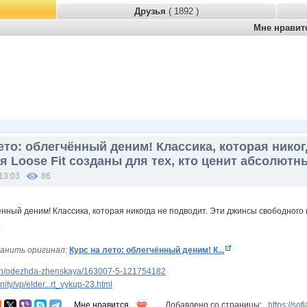
Друзья
( 1892 )
Мне нрави
ето: облегчённый деним! Классика, которая нико
я Loose Fit созданы для тех, кто ценит абсолю
13:03
86
анить оригинал:
Курс на лето: облегчённый деним! К...
an/odezhda-zhenskaya/163007-5-121754182
ty/vp/elder...rt_vykup-23.html
Мне нравится
Добавлено со страницы:
https://so