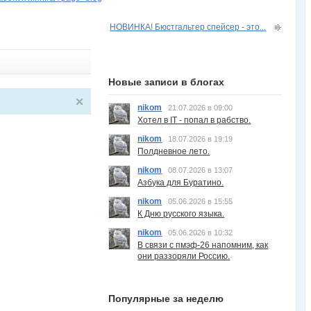
НОВИНКА! Бюстгальтер спейсер - это...
Новые записи в блогах
nikom
21.07.2026 в 09:00
Хотел в IT - попал в рабство.
nikom
18.07.2026 в 19:19
Полдневное лето.
nikom
08.07.2026 в 13:07
Азбука для Буратино.
nikom
05.06.2026 в 15:55
К Дню русского языка.
nikom
05.06.2026 в 10:32
В связи с пмэф-26 напомним, как
они раззоряли Россию.
Популярные за неделю