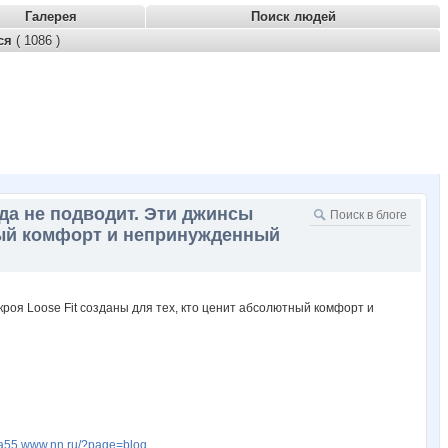
Галерея
Поиск людей
тся
( 1086 )
гда не подводит. Эти джинсы
тный комфорт и непринужденный
fia55.www.nn.ru/?page=blog