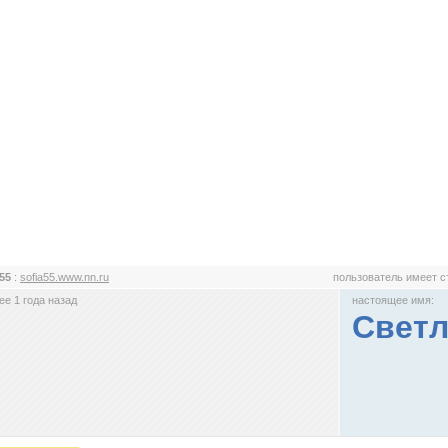
a55
:
sofia55.www.nn.ru
пользователь имеет 
е 1 года назад
настоящее имя:
Светл