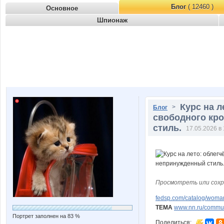
Блог
( 12460 )
Основное
Шпионаж
Курс на л
>
Блог
свободного кро
стиль.
17.05.2026 в 
Просмотреть или сохр
fedsp.com/catalog/wom
ТЕМА
www.nn.ru/communi
Портрет заполнен на 83 %
Поделиться: