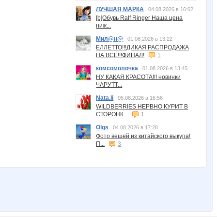
ЛУЧШАЯ МАРКА
04.08.2026 в 16:02
[b]Обувь Ralf Ringer Наша цена
ниж...
Мил@н@
01.08.2026 в 13:22
ЕЛЛЕТТО!!!ДИКАЯ РАСПРОДАЖА
НА ВСЁ!!!ФИНАЛ!
1
комсомолочка
01.08.2026 в 13:45
НУ КАКАЯ КРАСОТА!!! новинки
ЧАРУТТ...
Nata.li
05.08.2026 в 16:56
WILDBERRIES НЕРВНО КУРИТ В
СТОРОНК...
1
Olgs
04.08.2026 в 17:28
Фото вещей из китайского выкупа!
П...
3