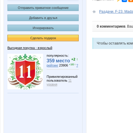
Отправить приватное сообщение
Раздачи. F-23. Mad
Добавить в друзья
0 комментариев
. Ва
Игнорировать
Сделать подарок
Чтобы оставлять ко
Выгодная покупка - взрослый
популярность:
+2 ↑
359 место
+100 ↑
рейтинг
23906
?
Привилегированный
пользователь
11
уровня