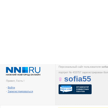
Персональный сайт пользователя
sofi
портрет № 433757 зарегистрирован боле
sofia55
Привет, Гость !
-
Войти
-
Зарегистрироваться